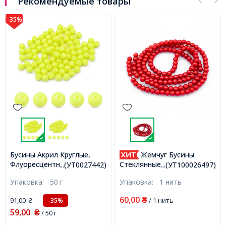
Рекомендуемые товары
-35%
Бусины Акрил Круглые,
Жемчуг Бусины
Флуоресцентные, Желтый,
Стеклянные, Матовые,
...(УТ0027442)
...(УТ100026497)
10мм, Отверстие 1.5мм,
Круглые, Красный N2, 6-
Упаковка:
50 г
Упаковка:
1 нить
около 80шт/50г,
6.5мм, Отв. 1мм, около
(УТ0027442)
140шт/84см/нить,
60,00
91,00
₴
/ 1 нить
-35%
₴
(УТ100026497)
59,00
₴
/ 50 г