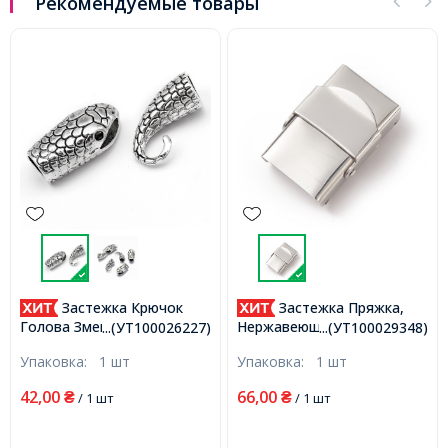
Рекомендуемые товары
Застежка Крючок
Застежка Пряжка,
Голова Змеи, Сплав,
Нержавеющая Сталь,
...(УТ100026227)
...(УТ100029348)
Античное Серебро, Голова
25х17х9мм, Полуотверстие
Упаковка:
1 шт
Упаковка:
1 шт
23x12x8.5мм, Отв. 8х3, Под
4х14мм, (УТ100029348)
Стразы 2мм, Хвост:
42,00
66,00
₴
/ 1 шт
₴
/ 1 шт
19х19х9мм, Полуотв. 7мм,,
(УТ100026227)