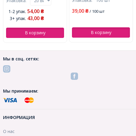
Упаковка:
100 шт
Упаковка:
Платина, (УТ100021609)
39,00
54,00
1-2 упак.
₴
/ 100 шт
₴
43,00
3+ упак.
₴
В корзину
В корзину
Мы в соц. сетях:
Мы принимаем:
ИНФОРМАЦИЯ
О нас