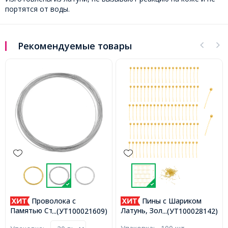
портятся от воды.
Рекомендуемые товары
Проволока c
Пины с Шариком
Памятью Стальная для
Латунь, Золото 14х0.5мм,
...(УТ100021609)
...(УТ100028142)
Ожерелий 0.6х115мм,
Шарик 2мм, (УТ100028142)