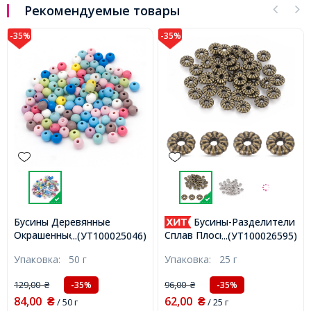
Рекомендуемые товары
-35%
-35%
Бусины Деревянные
Бусины-Разделители
Окрашенные Круглые,
Сплав Плоские Круглые,
...(УТ100025046)
...(УТ100026595)
Микс, 10х9мм, Отверстие
Античная Бронза, 7x2.1м,
Упаковка:
50 г
Упаковка:
25 г
2-2.5мм, около 155шт/50г,
Отверстие 2мм, около
(УТ100025046)
57шт/25г, (УТ100026595)
129,00
96,00
-35%
-35%
₴
₴
84,00
62,00
₴
/ 50 г
₴
/ 25 г