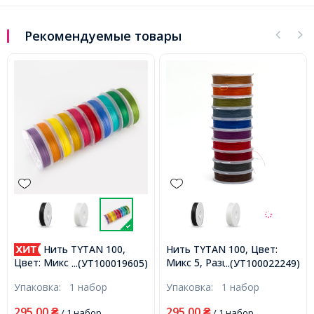
Рекомендуемые товары
Нить TYTAN 100,
Нить TYTAN 100, Цвет:
Микс 5, Размер: Диаметр
Цвет: Микс 1, Размер:
...(УТ100019605)
...(УТ100022249)
0,1мм, около 100м/
Диаметр 0,1мм, около
Упаковка:
1 набор
Упаковка:
1 набор
катушка, 10 катушек/набор,
100м/катушка, 10 катушек/
(УТ100022249)
набор, (УТ100019605)
295,00
295,00
₴
/ 1 набор
₴
/ 1 набор