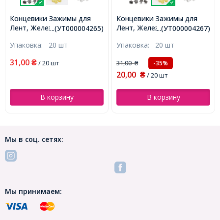
Концевики Зажимы для
Концевики Зажимы для
Лент, Железные,
Лент, Железные, Золото,
...(УТ000004265)
...(УТ000004267)
Оружейная Сталь,
8х6х5мм, Отверстие 2мм,
Упаковка:
20 шт
Упаковка:
20 шт
8х6х5мм, Отверстие 2мм,
(УТ000004267)
(УТ000004265)
31,00
₴
/ 20 шт
31,00
-35%
₴
20,00
₴
/ 20 шт
В корзину
В корзину
Мы в соц. сетях:
Мы принимаем: