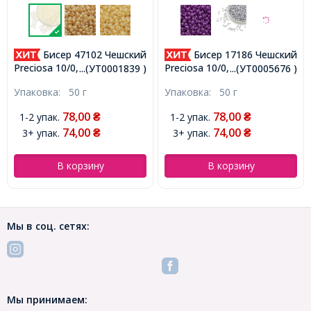
Бисер 47102 Чешский
Бисер 17186 Чешский
Preciosa 10/0, Жемчужный
Preciosa 10/0, Алебастр
...(УТ0001839 )
...(УТ0005676 )
S, Слоновая Кость,
Жемчужный ALTCL,
Упаковка:
50 г
Упаковка:
50 г
Круглый, (УТ0001839)
Желтый, Круглый,
(УТ0005676)
78,00
78,00
1-2 упак.
1-2 упак.
₴
₴
74,00
74,00
3+ упак.
3+ упак.
₴
₴
В корзину
В корзину
Мы в соц. сетях:
Мы принимаем: