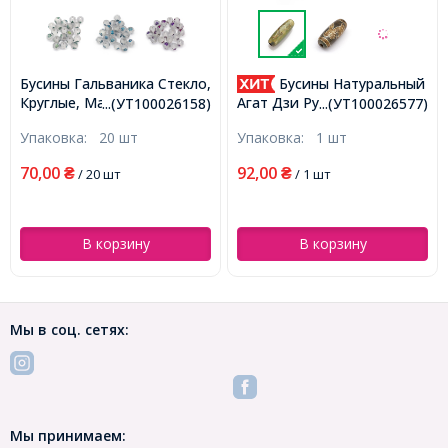
Бусины Гальваника Стекло,
Бусины Натуральный
Круглые, Матовые с
Агат Дзи Руи Овальные,
...(УТ100026158)
...(УТ100026577)
Рисунком Кленовый Лист,
Черный, 28.5-32x10-12.5мм,
Упаковка:
20 шт
Упаковка:
1 шт
Цвет: Микс, Размер: 8-
Отверстие 1.5-3мм,
8.5мм, Отв-тие 1.5мм,
(УТ100026577)
70,00
92,00
₴
/ 20 шт
₴
/ 1 шт
(УТ100026158)
В корзину
В корзину
Мы в соц. сетях:
Мы принимаем: