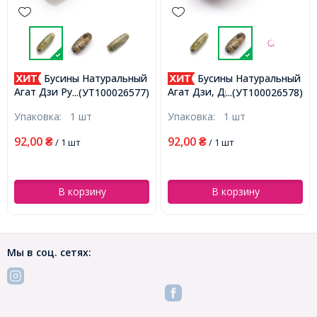
Бусины Натуральный
Бусины Натуральный
Агат Дзи Руи Овальные,
Агат Дзи, Дракон,
...(УТ100026577)
...(УТ100026578)
Черный, 28.5-32x10-12.5мм,
Овальные,
Упаковка:
1 шт
Упаковка:
1 шт
Отверстие 1.5-3мм,
Термоокрашенные, 28.5-
(УТ100026577)
32x10-12.5мм, Отверстие
92,00
92,00
₴
/ 1 шт
₴
/ 1 шт
1.5-3мм, (УТ100026578)
В корзину
В корзину
Мы в соц. сетях: