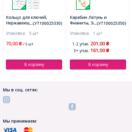
Кольцо для ключей,
Карабин Латунь и
Нержавеющая сталь,
Фианиты, Замок, Покрытие
...(УТ100025330)
...(УТ100025350)
Размер 25x2.6мм,
Золото 18К, Размер:
Упаковка:
5 шт
Упаковка:
1 шт
Внутренний диаметр
28x16.5x2мм,
20.5мм, (УТ100025330)
(УТ100025350)
70,00
201,00
1-2 упак.
₴
/ 5 шт
₴
161,00
3+ упак.
₴
В корзину
В корзину
Мы в соц. сетях:
Мы принимаем: