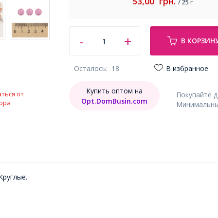
53,00
грн.
/ 25 г
В КОРЗИН
Осталось:
18
В избранное
Купить оптом на
ться от
Покупайте 
Opt.DomBusin.com
ора
Минимальный
Круглые.