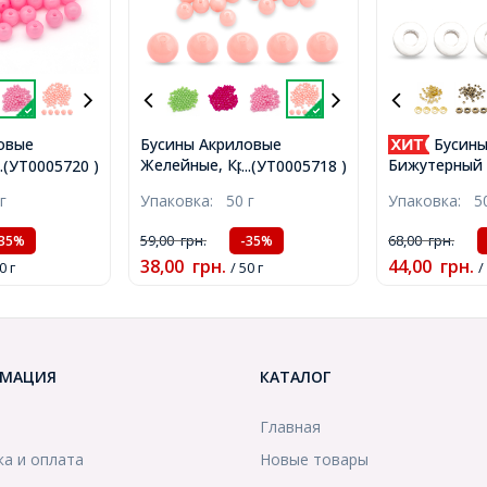
овые
Бусины Акриловые
Бусины
углые,
Желейные, Круглые, Цвет:
Бижутерный 
...(УТ0005720 )
...(УТ0005718 )
м, Отв-тие
Лососевый светлый,
Пончик, Сере
г
Упаковка:
50 г
Упаковка:
5
шт/50г,
Диаметр: 10мм, Отв-тие
Отверстие 2
2мм, около 90шт/50г,
(УТ0027702)
59,00
грн.
68,00
грн.
-35%
-35%
(УТ0005718)
38,00
грн.
44,00
грн.
0 г
/ 50 г
/
МАЦИЯ
КАТАЛОГ
Главная
ка и оплата
Новые товары