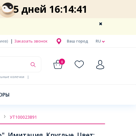
5 дней 16:14:41
|
Киев)
Заказать звонок
Ваш город
RU
0
льные колечки
|
ОРЫ
УТ100023891
", Имитация, Круглые, Цвет: