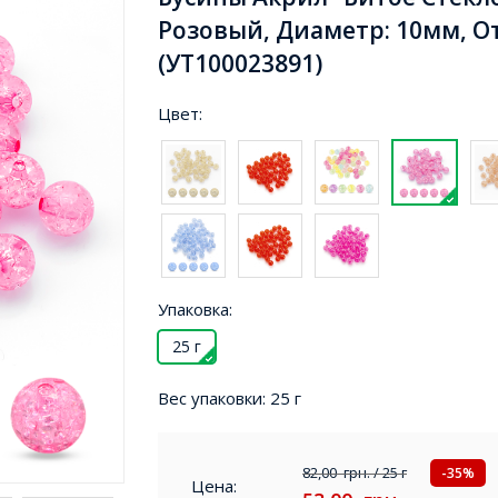
Розовый, Диаметр: 10мм, От
(УТ100023891)
Цвет:
Упаковка:
25 г
Вес упаковки:
25 г
82,00
грн.
/ 25 г
-35%
Цена: