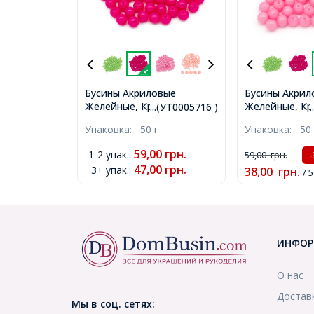
Бусины Акриловые
Бусины Акрил
Желейные, Круглые, Цвет:
Желейные, Кр
...(УТ0005716 )
Розовый темный,
Розовый, 10м
Упаковка:
50 г
Упаковка:
50 
Диаметр: 10мм, Отв-тие
2мм, около 90
2мм, около 90шт/50г,
(УТ0005720)
59,00
грн.
1-2 упак.
:
59,00
грн.
(УТ0005716)
47,00
грн.
3+ упак.
:
38,00
грн.
/ 5
ИНФОР
О нас
Достав
Мы в соц. сетях: