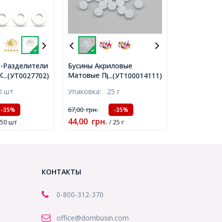
-Разделители
Бусины Акриловые
Матовые Прозрачные
Сплав, Форма
...(УТ0027702)
...(УТ100014111)
Круглые, Бесцветные,
бро, 6х2мм,
0 шт
Упаковка:
25 г
10мм, Отверстие 2мм,
.5мм,
около 45шт/25г,
67,00
грн.
-35%
-35%
(УТ100014111)
44,00
грн.
 50 шт
/ 25 г
КОНТАКТЫ
0-800-312-370
office@dombusin.com