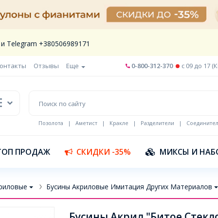
 и Telegram +380506989171
онтакты
Отзывы
Еще
0-800-312-370
c 09 до 17 (
Позолота
|
Аметист
|
Кракле
|
Разделители
|
Соедините
Шнур кожа
ТОП ПРОДАЖ
СКИДКИ -35%
МИКСЫ И НАБ
риловые
Бусины Акриловые Имитация Других Материалов
Бусины Акрил "Битое Стекло