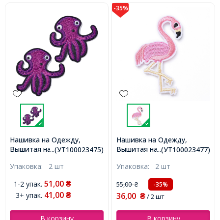
-35%
Нашивка на Одежду,
Нашивка на Одежду,
Вышитая нашивка,
Вышитая нашивка,
...(УТ100023475)
...(УТ100023477)
Термонаклейка,
Термонаклейка,
Упаковка:
2 шт
Упаковка:
2 шт
Аппликация, Осьминог,
Аппликация, Фламинго,
Размер: 50x50х2мм,
Размер: 68x40x1.5мм,
51,00
1-2 упак.
₴
55,00
-35%
₴
(УТ100023475)
(УТ100023477)
41,00
3+ упак.
36,00
₴
₴
/ 2 шт
В корзину
В корзину