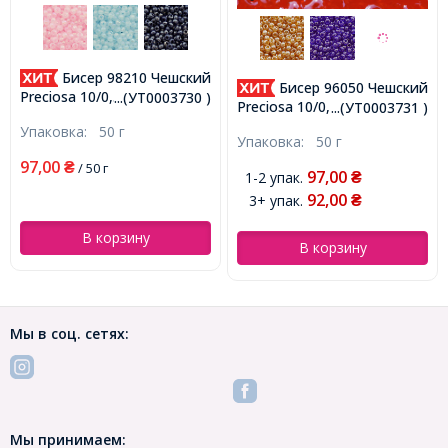
Бисер 98210 Чешский
Бисер 96050 Чешский
Preciosa 10/0,
...(УТ0003730 )
Preciosa 10/0, Прозрачный
...(УТ0003731 )
Непрозрачный Радужный
блестящий TS, Красный,
Упаковка:
50 г
OL, Красный, Круглый,
Упаковка:
50 г
Круглый, (УТ0003731)
(УТ0003730)
97,00
₴
/ 50 г
97,00
1-2 упак.
₴
92,00
3+ упак.
₴
В корзину
В корзину
Мы в соц. сетях:
Мы принимаем: