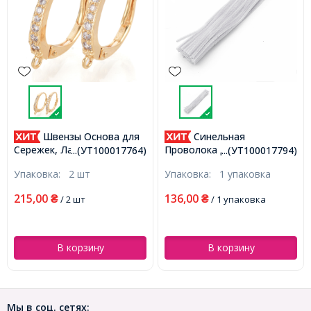
Швензы Основа для
Синельная
Сережек, Латунь и
Проволока для Рукоделия
...(УТ100017764)
...(УТ100017794)
Фианиты, Английская
Мягкая Пушистая, Белая,
Упаковка:
2 шт
Упаковка:
1 упаковка
застежка, Позолота 18К,
300х5мм, 100шт/упак,
17х14х2мм, Пин: 0.7мм
(УТ100017794)
215,00
136,00
₴
/ 2 шт
₴
/ 1 упаковка
(УТ100017764)
В корзину
В корзину
Мы в соц. сетях: