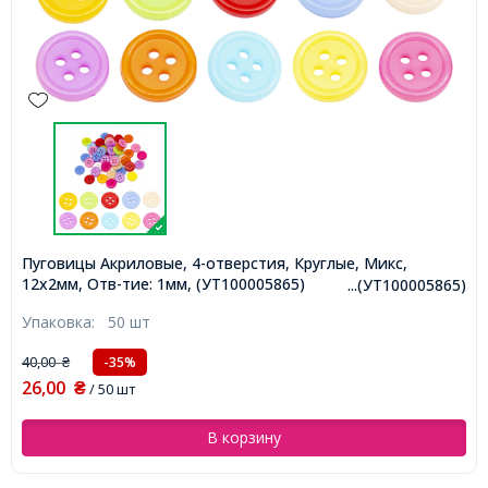
Пуговицы Акриловые, 4-отверстия, Круглые, Микс,
12х2мм, Отв-тие: 1мм, (УТ100005865)
...(УТ100005865)
Упаковка:
50 шт
40,00
-35%
₴
26,00
₴
/ 50 шт
В корзину