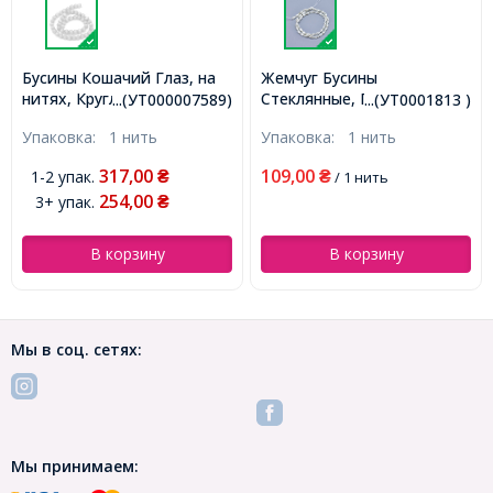
Бусины Кошачий Глаз, на
Жемчуг Бусины
нитях, Круглые, Белый,
Стеклянные, Глянцевые,
...(УТ000007589)
...(УТ0001813 )
8мм, Отверстие 1мм,
Капля, Белый, 8х4.5мм,
Упаковка:
1 нить
Упаковка:
1 нить
около 46шт/38см/нить,
Отверстие 1мм, около
(УТ000007589)
50шт/41см/нить,
317,00
109,00
1-2 упак.
₴
₴
/ 1 нить
(УТ0001813)
254,00
3+ упак.
₴
В корзину
В корзину
Мы в соц. сетях:
Мы принимаем: