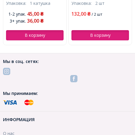
Упаковка:
1 катушка
Упаковка:
2 шт
оливковый, 20-22x14-15мм,
катушка, (УТ100005504)
Отверстие 2.5-3мм,
45,00
132,00
1-2 упак.
₴
₴
/ 2 шт
(УТ100016407)
36,00
3+ упак.
₴
В корзину
В корзину
Мы в соц. сетях:
Мы принимаем:
ИНФОРМАЦИЯ
О нас