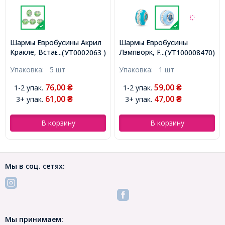
Шармы Евробусины Акрил
Шармы Евробусины
Кракле, Вставка Латунь
Лэмпворк, Ручная Работа,
...(УТ0002063 )
...(УТ100008470)
платиновая, Эффект
Вставка из Латуни, Стразы
Упаковка:
5 шт
Упаковка:
1 шт
"Битое Стекло", Рондель,
Горный Хрусталь, Рондель,
Цвет: Зеленый, Размер:
Небесно-голубой, 13х9мм,
76,00
59,00
1-2 упак.
1-2 упак.
₴
₴
16х10мм, Отв. 5мм,
Отв-тие 5мм,
61,00
47,00
3+ упак.
3+ упак.
(УТ0002063)
₴
(УТ100008470)
₴
В корзину
В корзину
Мы в соц. сетях:
Мы принимаем: