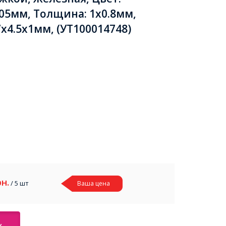
05мм, Толщина: 1x0.8мм,
x4.5x1мм, (УТ100014748)
рн.
/ 5 шт
Ваша цена