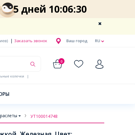
5 дней 10:06:29
|
Киев)
Заказать звонок
Ваш город
RU
0
льные колечки
|
ОРЫ
Браслеты
УТ100014748
ежкой, Железная, Цвет: