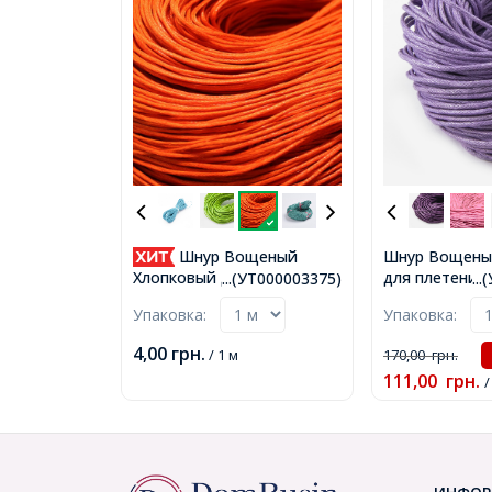
Шнур Вощеный
Шнур Вощены
для плетения
Хлопковый для плетения,
...(УТ000003375)
..
бижутерии, Ф
Макраме и бижутерии,
Упаковка:
Упаковка:
1.5мм, около 
Морковный, 1мм, около
связка, (УТ00
60-65м/связка,
4,00
грн.
/ 1 м
170,00
грн.
(УТ000003375)
111,00
грн.
/