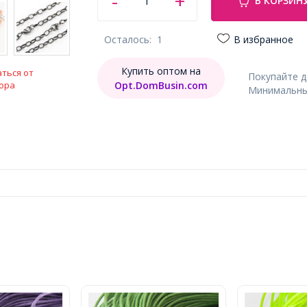
В КОРЗИН
Осталось:
1
В избранное
Купить оптом на
ться от
Покупайте 
Opt.DomBusin.com
ора
Минимальный