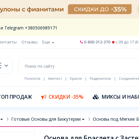
 и Telegram +380506989171
онтакты
Отзывы
Еще
0-800-312-370
c 09 до 17 (
Позолота
|
Аметист
|
Кракле
|
Разделители
|
Соедините
Шнур кожа
ТОП ПРОДАЖ
СКИДКИ -35%
МИКСЫ И НАБ
Готовые Основы для Бижутерии
Основы под Мягкие 
Основа для Браслета с Заст