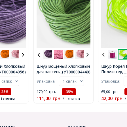
й Хлопковый
Шнур Вощеный Хлопковый
Шнур Корея
, Макраме и
для плетения, Макраме и
Полиэстер, 
.(УТ000004056)
...(УТ000004440)
.
иолетовый,
бижутерии, Салатовый,
плетения бр
Упаковка:
Упаковка:
60-65м/
1.5мм, около 60-65м/
Салатовый, 0
0004056)
связка, (УТ000004440)
(УТ00000480
170,00
грн.
65,00
грн.
-35%
-35%
111,00
грн.
42,00
грн.
 1 связка
/ 1 связка
/