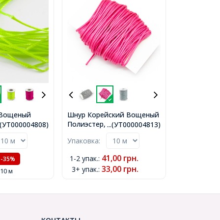
 Вощеный
Шнур Корейский Вощеный
подходит для
Полиэстер,
..(УТ000004808)
...(УТ000004813)
аслетов,
Флуоресцентный,
Упаковка:
.5мм,
подходит для плетения
8)
браслетов, Малиновый,
41,00
грн.
1-2 упак.
:
-35%
Толщина 1мм,
33,00
грн.
3+ упак.
:
(УТ000004813)
 10 м