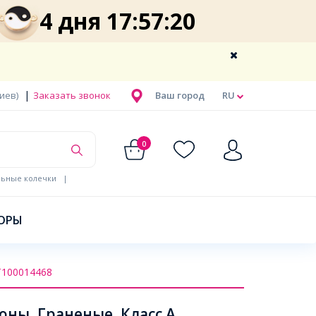
4 дня 17:57:19
|
Киев)
Заказать звонок
Ваш город
RU
0
льные колечки
|
ОРЫ
Т100014468
ны, Граненые, Класс А,