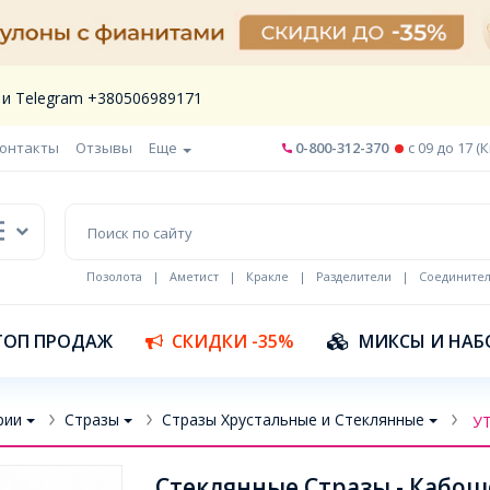
 и Telegram +380506989171
онтакты
Отзывы
Еще
0-800-312-370
c 09 до 17 (
Позолота
|
Аметист
|
Кракле
|
Разделители
|
Соедините
Шнур кожа
ТОП ПРОДАЖ
СКИДКИ -35%
МИКСЫ И НАБ
рии
Стразы
Стразы Хрустальные и Стеклянные
У
Стеклянные Стразы - Кабошо