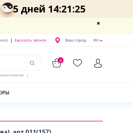
5 дней 14:21:25
|
Киев)
Заказать звонок
Ваш город
RU
0
льные колечки
|
ОРЫ
), арт.011(157),