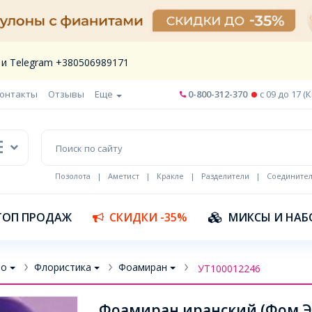
 и Telegram +380506989171
онтакты
Отзывы
Еще
0-800-312-370
c 09 до 17 (
Позолота
|
Аметист
|
Кракле
|
Разделители
|
Соедините
Шнур кожа
ТОП ПРОДАЖ
СКИДКИ -35%
МИКСЫ И НАБ
во
Флористика
Фоамиран
УТ100012246
Фоамиран иранский (Фом Эва