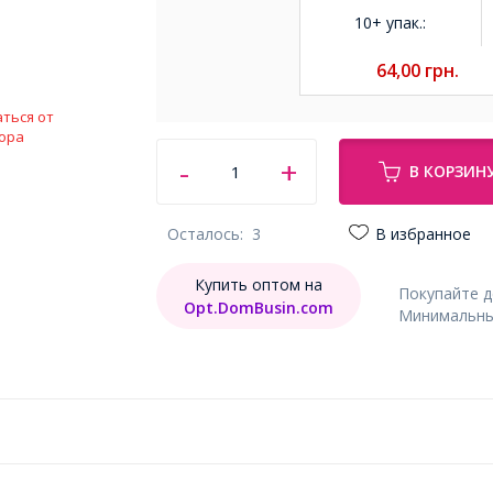
10+ упак.
:
64,00
грн.
ться от
ора
В КОРЗИН
Осталось:
3
В избранное
Купить оптом на
Покупайте 
Opt.DomBusin.com
Минимальный