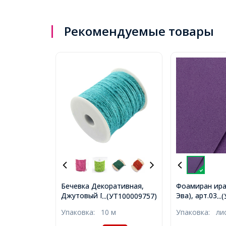
Рекомендуемые товары
Бечевка Декоративная,
Фоамиран ира
Джутовый Пеньковый
Эва), арт.033(
...(УТ100009757)
..
Шнур, Цвет: Бирюзовый,
Индиго, Толщ
Упаковка:
10 м
Упаковка:
ли
Размер: 2мм,
Размер: 60х70
(УТ100009757)
(УТ100010759