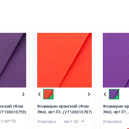
нский (Фом
Фоамиран иранский (Фом
Фоамиран ир
208), Цвет:
Эва), арт.039, Цвет: Томат,
Эва), арт.011
.(УТ100010759)
...(УТ100010787)
.
ина: 1мм,
Толщина: 1мм, Размер:
Фиолетовый,
ст 60*70
Упаковка:
Упаковка:
cм,
60х70cм, (УТ100010787)
1мм, Размер:
)
(УТ10001078