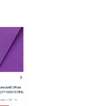
анский (Фом
(157), Цвет:
..(УТ100010789)
 Толщина:
 60х70cм,
9)