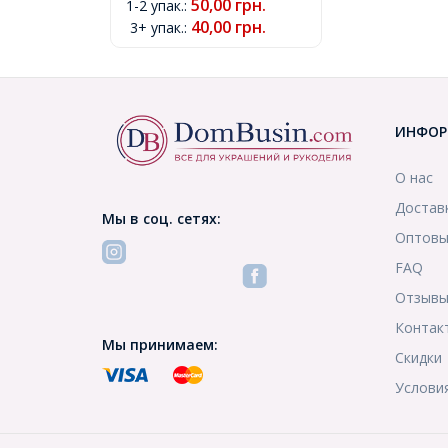
50,00
грн.
1-2 упак.
:
(УТ000007728)
40,00
грн.
3+ упак.
:
ИНФОР
О нас
Достав
Мы в соц. сетях:
Оптовы
FAQ
Отзыв
Контак
Мы принимаем:
Скидки
Услови