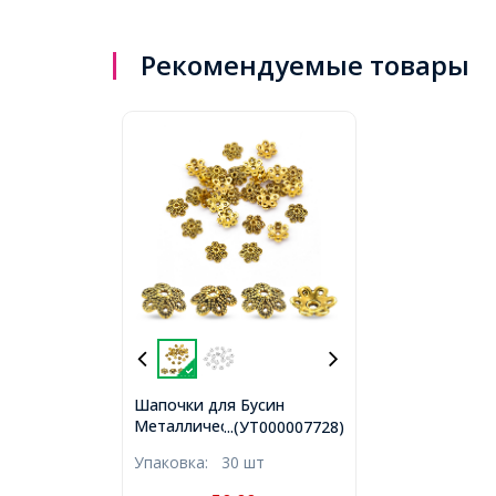
Рекомендуемые товары
Шапочки для Бусин
Металлические, Цветок,
...(УТ000007728)
Цвет: Античное Золото,
Упаковка:
30 шт
Размер: 9.5х10х3мм,
Отверстие 1.5мм,