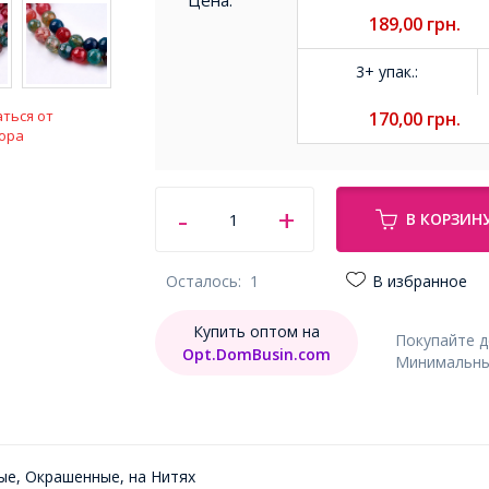
Цена:
189,00
грн.
3+ упак.
:
ться от
170,00
грн.
ора
В КОРЗИН
Осталось:
1
В избранное
Купить оптом на
Покупайте 
Opt.DomBusin.com
Минимальный
ые, Окрашенные, на Нитях