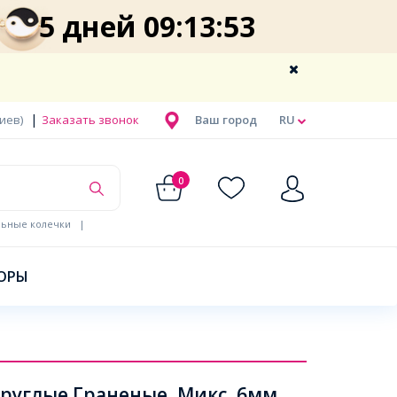
5 дней 09:13:53
|
Киев)
Заказать звонок
Ваш город
RU
0
льные колечки
|
ОРЫ
руглые Граненые, Микс, 6мм,