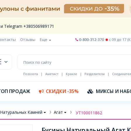
 и Telegram +380506989171
онтакты
Отзывы
Еще
0-800-312-370
c 09 до 17 (
Позолота
|
Аметист
|
Кракле
|
Разделители
|
Соедините
Шнур кожа
ТОП ПРОДАЖ
СКИДКИ -35%
МИКСЫ И НАБ
 Натуральных Камней
Агат
УТ100011862
Бусины Натуральный Агат К