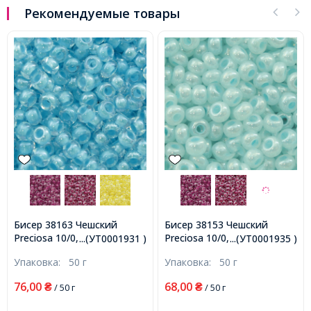
Рекомендуемые товары
Бисер 38163 Чешский
Бисер 38153 Чешский
Preciosa 10/0, Прозрачный
Preciosa 10/0, Прозрачный
...(УТ0001931 )
...(УТ0001935 )
Окраска из Середины CTC,
Окраска из Середины CTC,
Упаковка:
50 г
Упаковка:
50 г
Голубой, Круглый,
Голубой, Круглый,
(УТ0001931)
(УТ0001935)
76,00
68,00
₴
/ 50 г
₴
/ 50 г