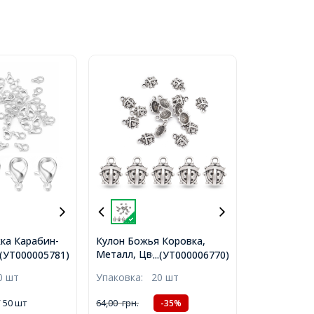
ка Карабин-
Кулон Божья Коровка,
Металл, Цвет: Античное
плава,
..(УТ000005781)
...(УТ000006770)
Серебро, Размер:
х6мм,
0 шт
Упаковка:
20 шт
11х9х4мм, Отверстие 2мм,
мм,
(УТ000006770)
1)
 50 шт
64,00
грн.
-35%