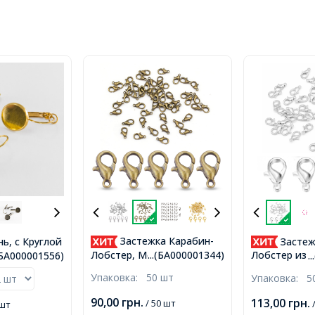
Застежка Карабин-
ь, c Круглой
Застеж
Кабошон,
Лобстер, Металл, Цвет:
Лобстер из С
...(БА000001344)
.(БА000001556)
.
 Размер:
Бронза, Размер: 10х6мм,
Серебро, 10
Упаковка:
50 шт
Упаковка:
5
тренний
Отверстие 1мм,
Отверстие 1
,
(БА000001344)
(УТ00000578
90,00
грн.
113,00
грн.
/ 50 шт
/
 шт
)