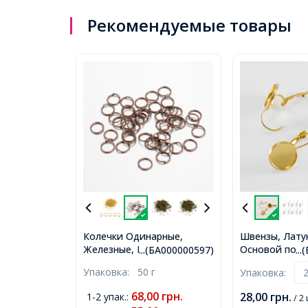
Рекомендуемые товары
Колечки Одинарные,
Швензы, Латун
Железные, Цвет: Медь,
Основой под 
...(БА000000597)
..
Размер: 5х0.7мм,
Цвет: Золото,
Упаковка:
50 г
Упаковка:
Внутренний Диаметр
25х14мм, Вну
3.6мм, около 1150шт/50г,
Диаметр 12мм
68,00
грн.
28,00
грн.
1-2 упак.
:
/ 2
(БА000000597)
(БА000001556