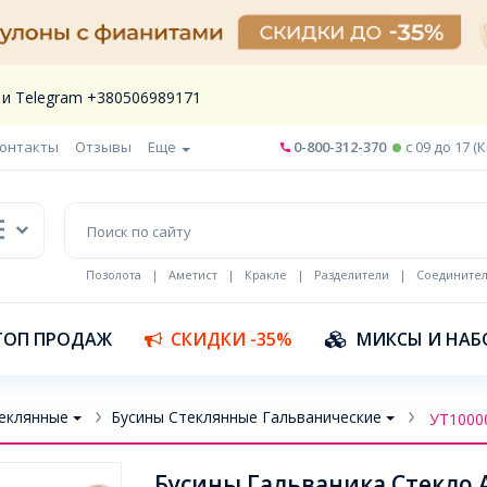
 и Telegram +380506989171
онтакты
Отзывы
Еще
0-800-312-370
c 09 до 17 (
Позолота
|
Аметист
|
Кракле
|
Разделители
|
Соедините
Шнур кожа
ТОП ПРОДАЖ
СКИДКИ -35%
МИКСЫ И НАБ
еклянные
Бусины Стеклянные Гальванические
УТ1000
Бусины Гальваника Стекло А