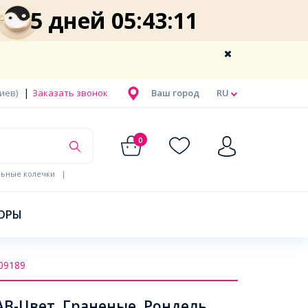
5 дней 05:43:11
|
Киев)
Заказать звонок
Ваш город
RU
0
льные колечки
|
ОРЫ
09189
В-Цвет, Граненые, Рондель,