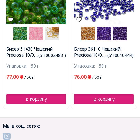
Бисер 51430 Чешский
Бисер 36110 Чешский
Preciosa 10/0, Прозрачный
Preciosa 10/0, Прозрачный
...(УТ0002483 )
...(УТ0010444)
радужный TR, Зеленый,
блестящий TS, Синий,
Упаковка:
50 г
Упаковка:
50 г
Круглый, (УТ0002483)
Круглый, (УТ0010444)
77,00
76,00
₴
/ 50 г
₴
/ 50 г
В корзину
В корзину
Мы в соц. сетях: