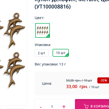
(УТ100008816)
Цвет:
Упаковка:
10 шт
2 шт
Вес упаковки:
13 г
50,00
грн.
/ 10 шт
-35%
Цена:
33,00
грн.
/ 10 шт
В КОРЗИН