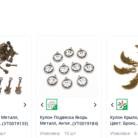
 Металл,
Кулон Подвеска Якорь
Кулон Крыло
 Размер:
Металл, Античное
Цвет: Бронза
...(УТ0019133)
...(УТ0019184)
.
верстие 1мм,
Серебро, 18х15.5х2мм,
32x15мм, (У
 шт
Упаковка:
10 шт
Упаковка:
6
Отверстие 1.5мм,