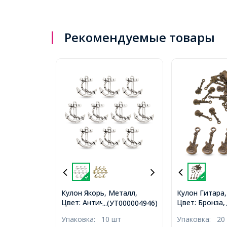
Рекомендуемые товары
Кулон Якорь, Металл,
Кулон Гитара,
Цвет: Античное Серебро,
Цвет: Бронза,
...(УТ000004946)
Размер: 23.5х21х3мм,
24х9х2мм, От
Упаковка:
10 шт
Упаковка:
20
Отверстие 2.5мм,
(УТ0019133)