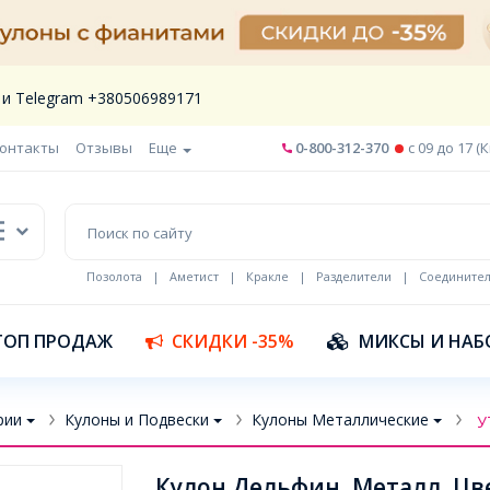
 и Telegram +380506989171
онтакты
Отзывы
Еще
0-800-312-370
c 09 до 17 (
Позолота
|
Аметист
|
Кракле
|
Разделители
|
Соедините
Шнур кожа
ТОП ПРОДАЖ
СКИДКИ -35%
МИКСЫ И НАБ
рии
Кулоны и Подвески
Кулоны Металлические
У
Кулон Дельфин, Металл, Цве