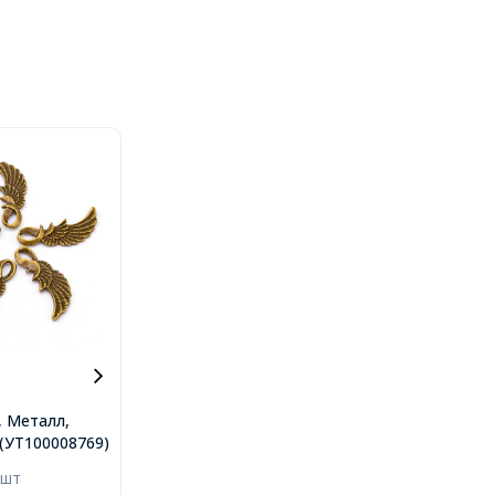
, Металл,
, Размер:
..(УТ100008769)
Т100008769)
 шт