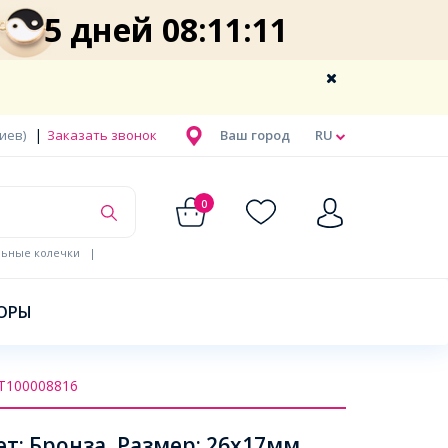
5 дней 08:11:10
|
Киев)
Заказать звонок
Ваш город
RU
0
льные колечки
|
ОРЫ
Т100008816
т: Бронза, Размер: 26х17мм,