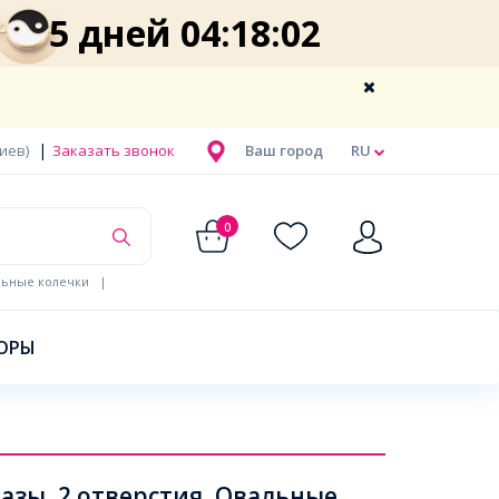
5 дней 04:18:02
|
Киев)
Заказать звонок
Ваш город
RU
0
льные колечки
|
ОРЫ
зы, 2 отверстия, Овальные,