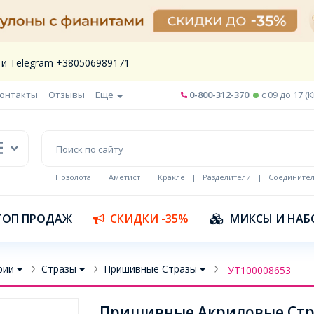
 и Telegram +380506989171
онтакты
Отзывы
Еще
0-800-312-370
c 09 до 17 (
Позолота
|
Аметист
|
Кракле
|
Разделители
|
Соедините
Шнур кожа
ТОП ПРОДАЖ
СКИДКИ -35%
МИКСЫ И НАБ
рии
Стразы
Пришивные Стразы
УТ100008653
Пришивные Акриловые Стра