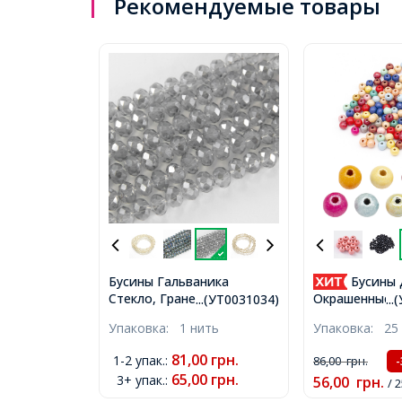
Рекомендуемые товары
Бусины Гальваника
Бусины 
Стекло, Граненые,
Окрашенные, 
...(УТ0031034)
..
Рондель, Цвет: Серый,
Микс, 8мм, От
Упаковка:
1 нить
Упаковка:
25 
Размер: 3.5х2.5мм, Отв-
около 140шт/2
тие: 1мм, около
(УТ100005925
81,00
грн.
1-2 упак.
:
86,00
грн.
140шт/36см/нить,
65,00
грн.
3+ упак.
:
56,00
грн.
(УТ0031034)
/ 2