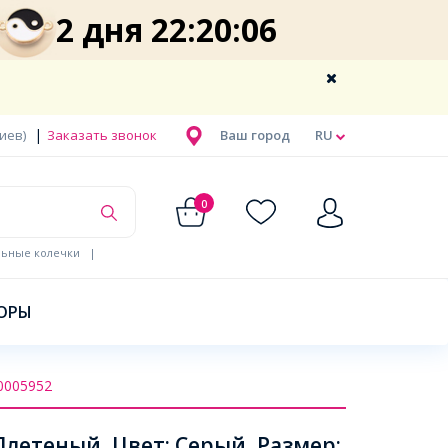
2 дня 22:20:06
|
Киев)
Заказать звонок
Ваш город
RU
0
льные колечки
|
ОРЫ
0005952
летеный, Цвет: Серый, Размер: