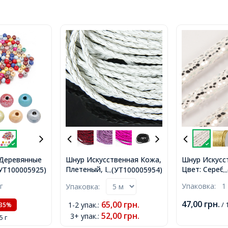
Шнур Искусственная Кожа,
Шнур Искусс
Деревянные
Плетеный, Цвет: Белый,
Цвет: Сереб
Круглые,
...(УТ100005954)
.
.(УТ100005925)
Размер: Диаметр 3мм,
Размер: Диа
в-тие 3мм,
Упаковка:
1
г
Упаковка:
(УТ100005954)
(УТ10000596
5г,
)
47,00
грн.
65,00
грн.
1-2 упак.
:
/ 
-35%
52,00
грн.
3+ упак.
:
5 г