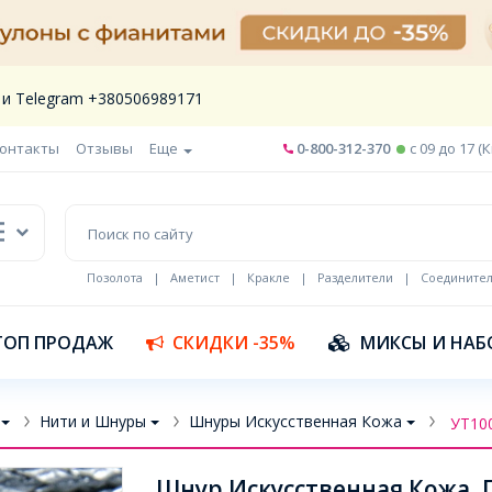
 и Telegram +380506989171
онтакты
Отзывы
Еще
0-800-312-370
c 09 до 17 (
Позолота
|
Аметист
|
Кракле
|
Разделители
|
Соедините
Шнур кожа
ТОП ПРОДАЖ
СКИДКИ -35%
МИКСЫ И НАБ
Нити и Шнуры
Шнуры Искусственная Кожа
УТ10
Шнур Искусственная Кожа, П