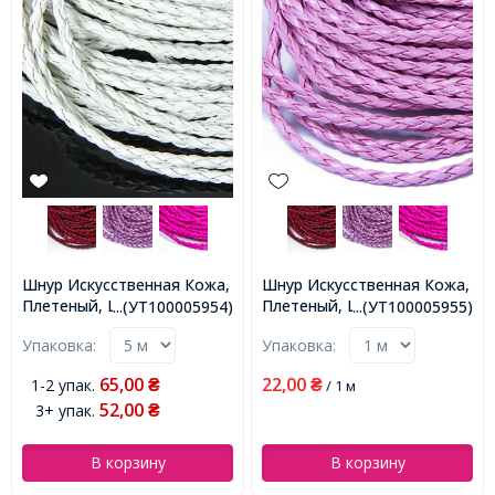
Шнур Искусственная Кожа,
Шнур Искусственная Кожа,
Плетеный, Цвет: Белый,
Плетеный, Цвет: Бледно-
...(УТ100005954)
...(УТ100005955)
Размер: Диаметр 3мм,
розовый, Размер: Диаметр
Упаковка:
Упаковка:
(УТ100005954)
3мм, (УТ100005955)
65,00
22,00
1-2 упак.
₴
₴
/ 1 м
52,00
3+ упак.
₴
В корзину
В корзину