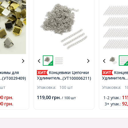
жимы для
Концевики Цепочки
Концев
ые, Микс,
Удлинительные Железные,
Удлинительн
...(УТ0029409)
...(УТ100006211)
.
ерстие 2мм,
Платина, 45~55х3.5мм,
Серебро, 45-
 шт
Упаковка:
100 шт
Упаковка:
1
Звено 5.5х3.5х0.5мм,
Звено 5.5х3.
(УТ100006211)
(УТ10000621
00
грн.
119,00
грн.
11
1-2 упак.
:
/ 100 шт
00
грн.
92
3+ упак.
: