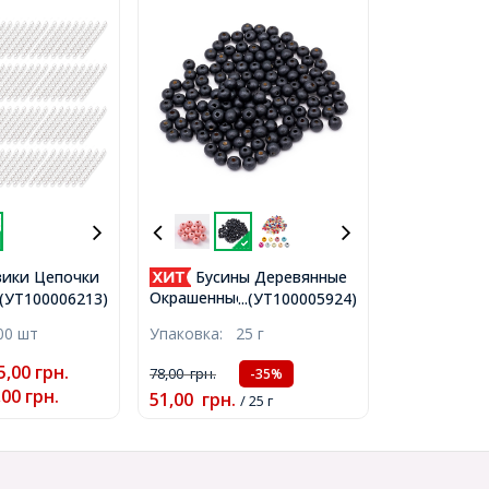
ики Цепочки
Бусины Деревянные
ые Железные,
Окрашенные, Круглые,
..(УТ100006213)
...(УТ100005924)
55х3.5мм,
Цвет: Черный, Размер:
00 шт
Упаковка:
25 г
5х0.5мм,
8мм, Отв-тие 3мм, около
3)
140шт/25г, (УТ100005924)
5,00
грн.
78,00
грн.
-35%
,00
грн.
51,00
грн.
/ 25 г