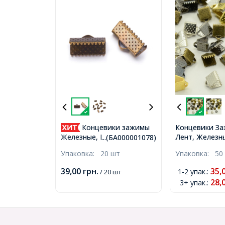
Концевики зажимы
Концевики За
Лент, Железн
Железные, Бронза,
...(БА000001078)
6х6х5мм, Отв
13х7х5мм, Отверстие 2мм,
Упаковка:
20 шт
Упаковка:
50
(УТ0029409)
(БА000001078)
39,00
грн.
35,
1-2 упак.
:
/ 20 шт
28,
3+ упак.
: