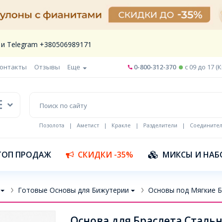
 и Telegram +380506989171
онтакты
Отзывы
Еще
0-800-312-370
c 09 до 17 (
Позолота
|
Аметист
|
Кракле
|
Разделители
|
Соедините
Шнур кожа
ТОП ПРОДАЖ
СКИДКИ -35%
МИКСЫ И НАБ
Готовые Основы для Бижутерии
Основы под Мягкие 
Основа для Браслета Стальн