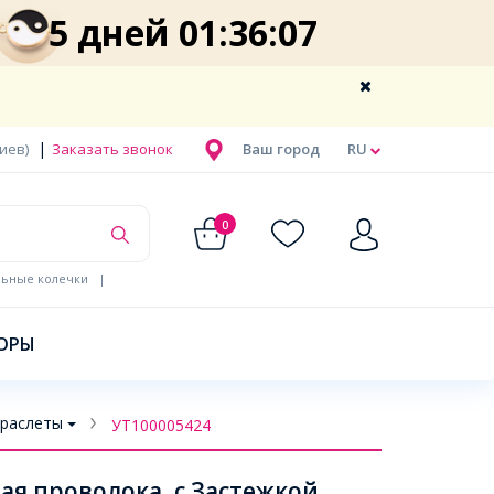
5 дней 01:36:07
|
Киев)
Заказать звонок
Ваш город
RU
0
льные колечки
|
ОРЫ
Браслеты
УТ100005424
ая проволока, с Застежкой,