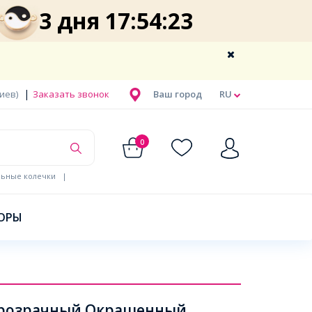
3 дня 17:54:23
|
Киев)
Заказать звонок
Ваш город
RU
0
льные колечки
|
ОРЫ
, Прозрачный Окрашенный