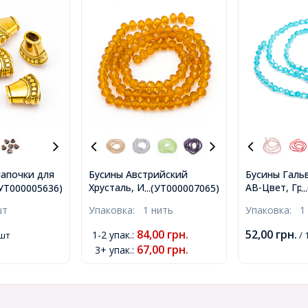
апочки для
Бусины Австрийский
Бусины Галь
Хрусталь, Имитация,
АВ-Цвет, Гр
лические,
.(УТ000005636)
...(УТ000007065)
.
Стекло Граненые,
Биконус, Цве
ое Золото,
шт
Упаковка:
1 нить
Упаковка:
1
Прозрачные, Рондель,
Размер: 4х4м
16х9мм,
Золотистый, 6х4мм, Отв-
1мм, около 8
м,
84,00
грн.
52,00
грн.
1-2 упак.
:
 шт
/ 
тие: 1мм, около
нить , (УТ00
)
67,00
грн.
3+ упак.
:
92шт/36см/нить
(УТ000007065)