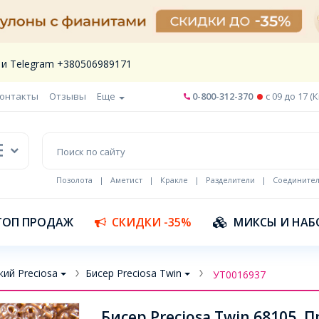
 и Telegram +380506989171
онтакты
Отзывы
Еще
0-800-312-370
c 09 до 17 (
Позолота
|
Аметист
|
Кракле
|
Разделители
|
Соедините
Шнур кожа
ТОП ПРОДАЖ
СКИДКИ -35%
МИКСЫ И НАБ
ий Preciosa
Бисер Preciosa Twin
УТ0016937
Бисер Preciosa Twin 68105