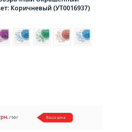
вет: Коричневый (УТ0016937)
грн.
/ 50 г
Ваша цена