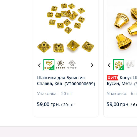
Шапочки для Бусин из
Конус Ш
Сплава, Квадратные, Цвет:
Бусин, Метал
...(УТ000000699)
..
Античное Золото, Размер:
Цвет: Античн
Упаковка:
20 шт
Упаковка:
6 
10х10х5мм, Отверстие
Размер: 15.5х
2мм, (УТ000000699)
Отверстие 4м
59,00
грн.
59,00
грн.
/ 20 шт
/ 6
(УТ000005636