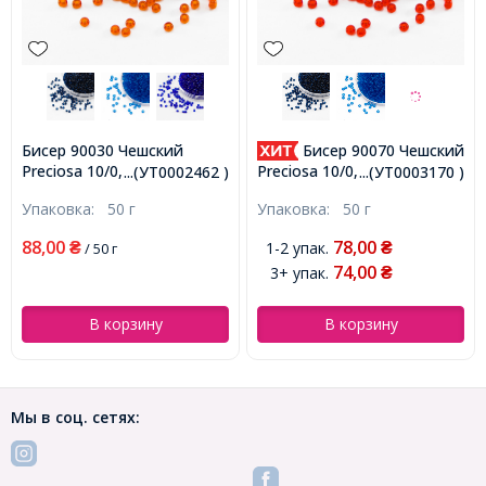
Бисер 90030 Чешский
Бисер 90070 Чешский
Preciosa 10/0, Прозрачный
Preciosa 10/0, Прозрачный
...(УТ0002462 )
...(УТ0003170 )
NT, Красный, Круглый,
NT, Красный, Круглый,
Упаковка:
50 г
Упаковка:
50 г
(УТ0002462)
(УТ0003170)
88,00
78,00
1-2 упак.
₴
/ 50 г
₴
74,00
3+ упак.
₴
В корзину
В корзину
Мы в соц. сетях: