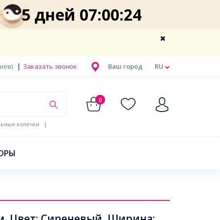
5 дней 07:00:23
|
Киев)
Заказать звонок
Ваш город
RU
0
льные колечки
|
ОРЫ
м, Цвет: Сиреневый, Ширина: