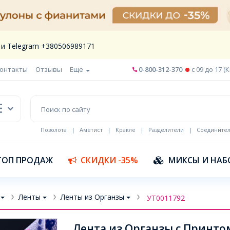
 и Telegram +380506989171
онтакты
Отзывы
Еще
0-800-312-370
c 09 до 17 (
Позолота
|
Аметист
|
Кракле
|
Разделители
|
Соедините
Шнур кожа
ТОП ПРОДАЖ
СКИДКИ -35%
МИКСЫ И НАБ
Ленты
Ленты из Органзы
УТ0011792
Лента из Органзы с Принто