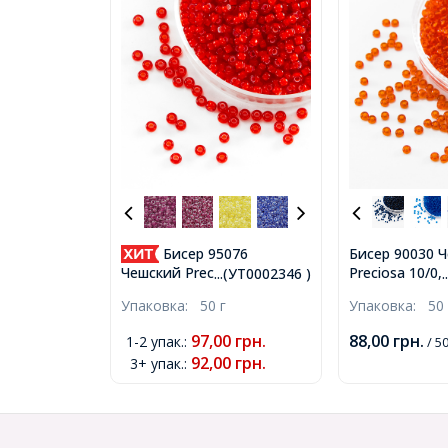
Бисер 95076
Бисер 90030 
Preciosa 10/0
Чешский Preciosa 10/0,
...(УТ0002346 )
NT, Красный, 
Прозрачный Окраска из
Упаковка:
50 г
Упаковка:
50 
(УТ0002462)
Середины CTC, Красный,
Круглый, (УТ0002346)
97,00
грн.
88,00
грн.
1-2 упак.
:
/ 50
92,00
грн.
3+ упак.
: