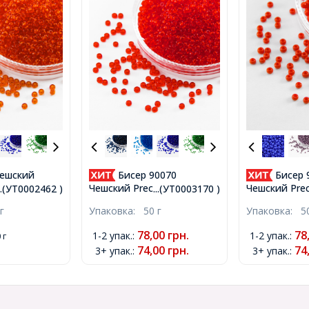
Чешский
Бисер 90070
Бисер 
, Прозрачный
Чешский Preciosa 10/0,
Чешский Prec
...(УТ0002462 )
...(УТ0003170 )
Круглый,
Прозрачный NT, Красный,
Естественны
г
Упаковка:
50 г
Упаковка:
5
Круглый, (УТ0003170)
Непрозрачны
Красный, Кру
78,00
грн.
78
1-2 упак.
:
1-2 упак.
:
 г
(УТ0003653)
74,00
грн.
74
3+ упак.
:
3+ упак.
: