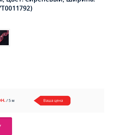
УТ0011792)
рн.
/ 5 м
Ваша цена
У