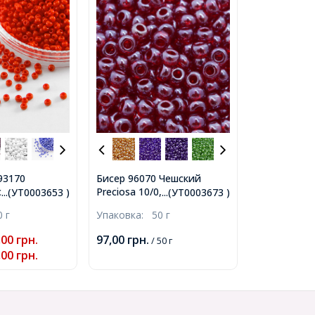
93170
Бисер 96070 Чешский
Preciosa 10/0, Прозрачный
iosa 10/0,
...(УТ0003653 )
...(УТ0003673 )
блестящий TS, Красный,
й
0 г
Упаковка:
50 г
Круглый, (УТ0003673)
й NO,
глый,
,00
грн.
97,00
грн.
/ 50 г
,00
грн.