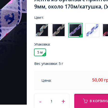
9мм, около 170м/катушка, (
Цвет:
Упаковка:
5 м
Вес упаковки:
5 г
50,00
г
Цена:
В КОРЗИН