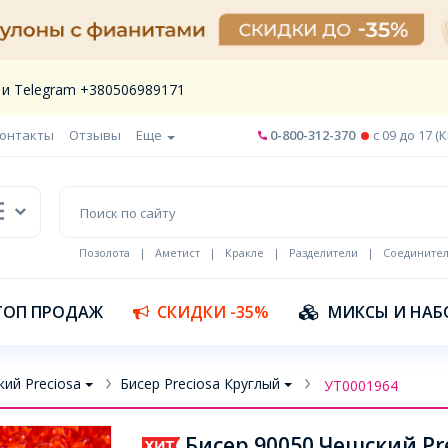
 и Telegram +380506989171
онтакты
Отзывы
Еще
0-800-312-370
c 09 до 17 (
Позолота
|
Аметист
|
Кракле
|
Разделители
|
Соедините
Шнур кожа
ТОП ПРОДАЖ
СКИДКИ -35%
МИКСЫ И НАБ
ий Preciosa
Бисер Preciosa Круглый
УТ0001964
Бисер 90050 Чешский Pre