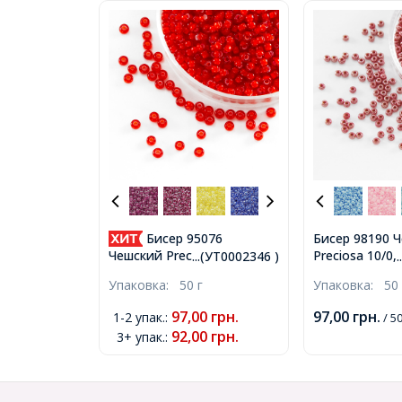
Бисер 95076
Бисер 98190 
Preciosa 10/0,
Чешский Preciosa 10/0,
...(УТ0002346 )
Непрозрачны
Прозрачный Окраска из
Упаковка:
50 г
Упаковка:
50 
OL, Красный, 
Середины CTC, Красный,
(УТ0003162)
Круглый, (УТ0002346)
97,00
грн.
97,00
грн.
1-2 упак.
:
/ 50
92,00
грн.
3+ упак.
: