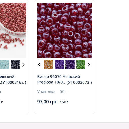
Чешский
Бисер 96070 Чешский
Preciosa 10/0, Прозрачный
...(УТ0003162 )
...(УТ0003673 )
й Радужный
блестящий TS, Красный,
г
Упаковка:
50 г
Круглый,
Круглый, (УТ0003673)
97,00
грн.
 г
/ 50 г