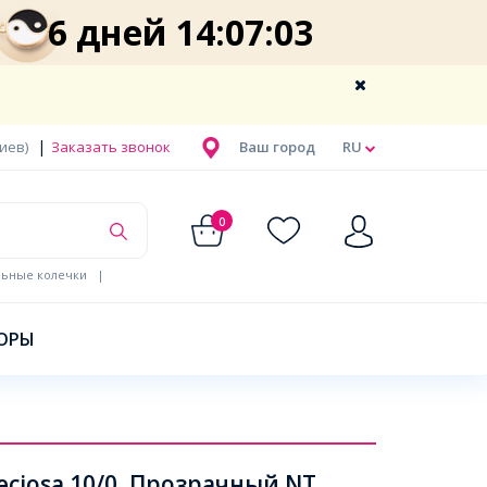
6 дней 14:07:02
|
Киев)
Заказать звонок
Ваш город
RU
0
льные колечки
|
ОРЫ
ciosa 10/0, Прозрачный NT,