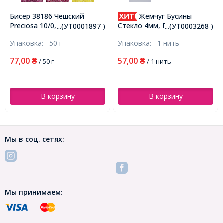
Бисер 38186 Чешский
Жемчуг Бусины
Preciosa 10/0, Прозрачный
Стекло 4мм, Глянцевые,
...(УТ0001897 )
...(УТ0003268 )
Окраска из Середины CTC,
Круглые, Слоновая Кость,
Упаковка:
50 г
Упаковка:
1 нить
Желтый, Круглый,
4мм, Отв-тие 1мм, около
(УТ0001897)
185шт/75см/нить,
77,00
57,00
₴
/ 50 г
₴
/ 1 нить
(УТ0003268)
В корзину
В корзину
Мы в соц. сетях:
Мы принимаем: