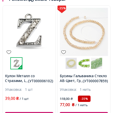
-35%
Кулон Металл со
Бусины Гальваника Стекло
Стразами, Цвет: Платина,
АВ-Цвет, Граненые,
...(УТ000006102)
...(УТ000007859)
Размер: 14.5х10х2.5мм,
Рондель, Лайт хаки,
Упаковка:
1 шт
Упаковка:
1 нить
Отверстие 1.5мм,
6х4мм, Отв-тие: 1мм,
(УТ000006102)
около 90шт/38см/нить,
39,00
₴
/ 1 шт
118,00
-35%
₴
(УТ000007859)
77,00
₴
/ 1 нить