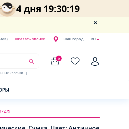
4 дня 19:30:18
|
Киев)
Заказать звонок
Ваш город
RU
0
льные колечки
|
ОРЫ
07279
ческие, Сумка, Цвет: Античное