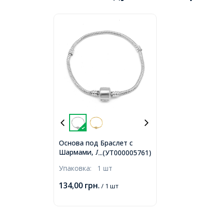
Основа под Браслет с
Шармами, Латунь, с
...(УТ000005761)
Застежкой, Цвет: Платина,
Упаковка:
1 шт
Длина 170мм (без учета
Застежки), Толщина 3мм,
134,00
грн.
/ 1 шт
(УТ000005761)