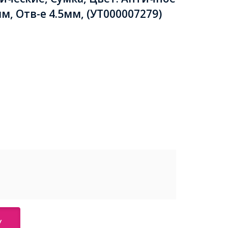
м, Отв-е 4.5мм, (УТ000007279)
У