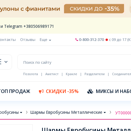
 и Telegram +380506989171
онтакты
Отзывы
Еще
0-800-312-370
c 09 до 17 (
Позолота
|
Аметист
|
Кракле
|
Разделители
|
Соедините
Шнур кожа
ТОП ПРОДАЖ
СКИДКИ -35%
МИКСЫ И НАБ
робусины
Шармы Евробусины Металлические
УТ0000
Шармы Евробусины Металли