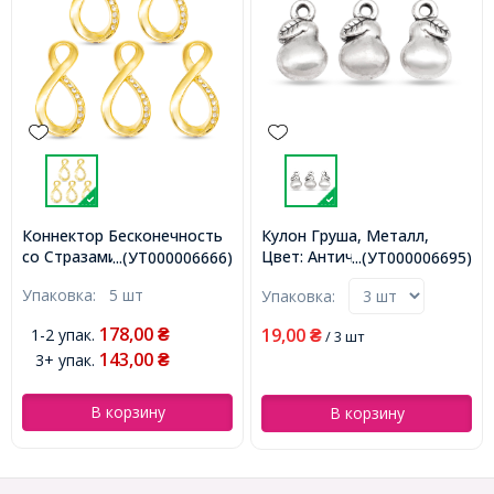
Коннектор Бесконечность
Кулон Груша, Металл,
со Стразами, Бижутерный
Цвет: Античное Серебро,
...(УТ000006666)
...(УТ000006695)
сплав, 2 отверстия, Цвет:
Размер: 12х6.5х3.5мм,
Упаковка:
5 шт
Упаковка:
Золото, Размер:
Отверстие 1.5мм,
36х17.5х5мм,
(УТ000006695)
178,00
19,00
1-2 упак.
₴
₴
/ 3 шт
(УТ000006666)
143,00
3+ упак.
₴
В корзину
В корзину