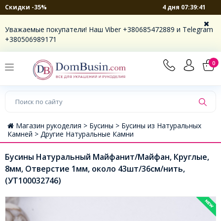
4 дня 07:39:41
Скидки -35%
Уважаемые покупатели! Наш Viber +380685472889 и Telegram
+380506989171
0
Магазин рукоделия >
Бусины >
Бусины из Натуральных
Камней >
Другие Натуральные Камни
Бусины Натуральный Майфанит/Майфан, Круглые,
8мм, Отверстие 1мм, около 43шт/36см/нить,
(УТ100032746)