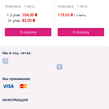
Круглые, 6мм, Отверстие
6мм, Отверстие 1мм,
Упаковка:
1 нить
Упаковка:
1 нить
до 1мм, около 29шт/17см/
около 58шт/38см/нить,
нить, (УТ100013899)
(УТ100029796)
104,00
118,00
1-2 упак.
₴
₴
/ 1 нить
83,00
3+ упак.
₴
В корзину
В корзину
Мы в соц. сетях:
Мы принимаем:
ИНФОРМАЦИЯ