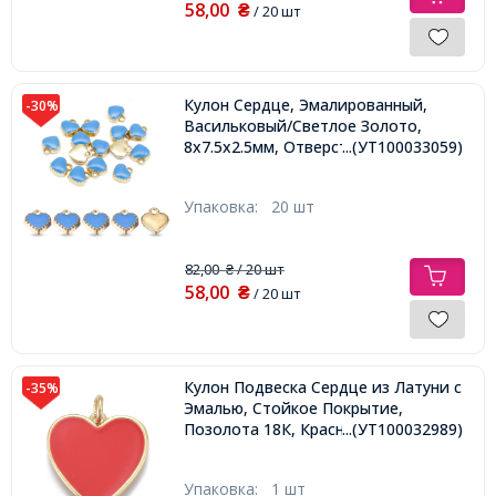
58,00
₴
/ 20 шт
Кулон Сердце, Эмалированный,
-30%
Васильковый/Светлое Золото,
8x7.5x2.5мм, Отверстие 1.5мм,
...(УТ100033059)
Упаковка:
20 шт
82,00
/ 20 шт
₴
58,00
₴
/ 20 шт
Кулон Подвеска Сердце из Латуни с
-35%
Эмалью, Стойкое Покрытие,
Позолота 18К, Красный, 17х17х2мм,
...(УТ100032989)
Упаковка:
1 шт