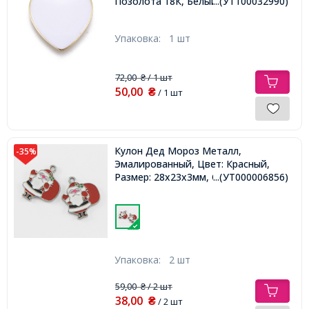
Позолота 18К, Белый, 17х17х2мм,
...(УТ100032990)
Упаковка:
1 шт
72,00
/ 1 шт
₴
50,00
₴
/ 1 шт
Кулон Дед Мороз Металл,
-35%
Эмалированный, Цвет: Красный,
Размер: 28х23х3мм, Отверстие 3мм,
...(УТ000006856)
Упаковка:
2 шт
59,00
/ 2 шт
₴
38,00
₴
/ 2 шт