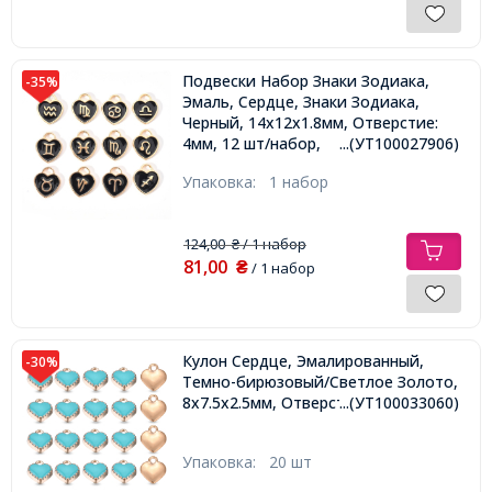
Подвески Набор Знаки Зодиака,
-35%
Эмаль, Сердце, Знаки Зодиака,
Черный, 14х12х1.8мм, Отверстие:
4мм, 12 шт/набор,
...(УТ100027906)
Упаковка:
1 набор
124,00
/ 1 набор
₴
81,00
₴
/ 1 набор
Кулон Сердце, Эмалированный,
-30%
Темно-бирюзовый/Светлое Золото,
8x7.5x2.5мм, Отверстие 1.5мм,
...(УТ100033060)
Упаковка:
20 шт