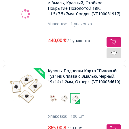
и Эмаль, Красный, Стойкое
Покрытие Позолотой 18К,
11.5х7.5х7мм, Соединительное
...(УТ100031917)
кольцо 4х0.6,
Упаковка:
1 упаковка
440,00
₴
/ 1 упаковка
Кулоны Подвески Карта "Пиковый
Туз" из Сплава с Эмалью, Черный,
19x14х1.2мм, Отверстие 1.7мм,
...(УТ100034610)
Упаковка:
100 шт
865,00
₴
/ 100 шт