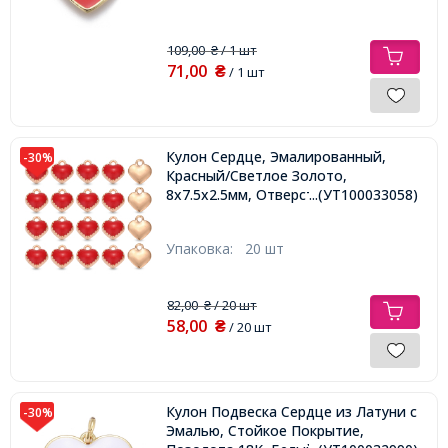
109,00
/ 1 шт
₴
71,00
₴
/ 1 шт
Кулон Сердце, Эмалированный,
-30%
Красный/Светлое Золото,
8x7.5x2.5мм, Отверстие 1.5мм,
...(УТ100033058)
Упаковка:
20 шт
82,00
/ 20 шт
₴
58,00
₴
/ 20 шт
Кулон Подвеска Сердце из Латуни с
-30%
Эмалью, Стойкое Покрытие,