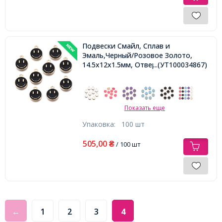
Подвески Смайл, Сплав и
Эмаль,Черный/Розовое Золото,
14.5х12х1.5мм, Отверстие: 1.5мм,
...(УТ100034867)
Показать еще
Упаковка:
100 шт
505,00
₴
/ 100 шт
←
1
2
3
4