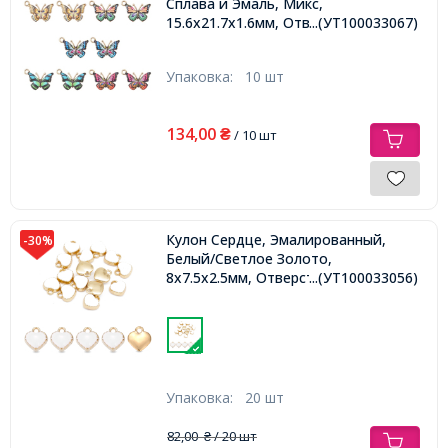
Сплава и Эмаль, Микс,
15.6х21.7х1.6мм, Отверстие 2мм,
...(УТ100033067)
Упаковка:
10 шт
134,00
₴
/ 10 шт
Кулон Сердце, Эмалированный,
-30%
Белый/Светлое Золото,
8x7.5x2.5мм, Отверстие 1.5мм,
...(УТ100033056)
Упаковка:
20 шт
82,00
/ 20 шт
₴