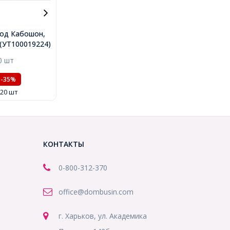
од Кабошон,
 Золото,
..(УТ100019224)
8х6мм,
0 шт
х6мм,
4)
-35%
 20 шт
КОНТАКТЫ
0-800-312-370
office@dombusin.com
г. Харьков, ул. Академика