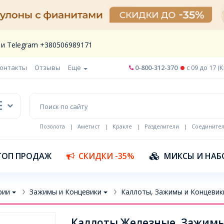
 и Telegram +380506989171
онтакты
Отзывы
Еще
0-800-312-370
c 09 до 17 (
Позолота
|
Аметист
|
Кракле
|
Разделители
|
Соедините
Шнур кожа
ТОП ПРОДАЖ
СКИДКИ -35%
МИКСЫ И НАБ
рии
Зажимы и Концевики
Каллоты, Зажимы и Концевики
Каллоты Железные, Зажимы