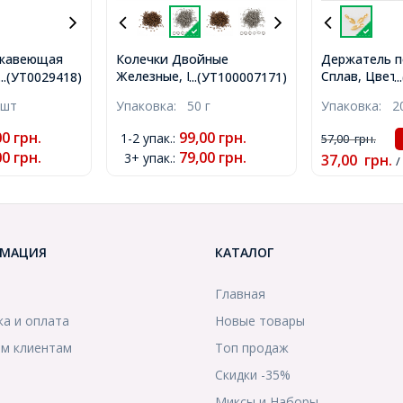
ржавеющая
Колечки Двойные
Держатель п
ы концевики,
Железные, Платина,
Сплав, Цвет:
...(УТ0029418)
...(УТ100007171)
.
метр внутри
4х0.7мм, Внутренний
Размер: 21х
 шт
Упаковка:
50 г
Упаковка:
2
18)
Диаметр 2.6мм, около
Отверстие 4
1000шт/50г, (УТ100007171)
(УТ10001922
00
грн.
99,00
грн.
1-2 упак.
:
57,00
грн.
00
грн.
79,00
грн.
3+ упак.
:
37,00
грн.
/
МАЦИЯ
КАТАЛОГ
Главная
ка и оплата
Новые товары
м клиентам
Топ продаж
Скидки -35%
ы
Миксы и Наборы