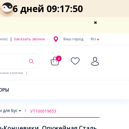
6 дней 09:17:50
|
Киев)
Заказать звонок
Ваш город
RU
0
льные колечки
|
ОРЫ
 для Бус
УТ100019653
-Концевики, Оружейная Сталь,