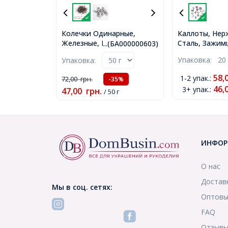
Колечки Одинарные,
Каллоты, Не
Железные, Цвет: Медь,
Сталь, Зажим
...(БА000000603)
Размер: 8х0.7мм,
9.5х5мм, Диа
Упаковка:
20
Упаковка:
Внутренний Диаметр
4мм, (УТ00294
6,6мм, около 500шт/50г,
58,
1-2 упак.
:
72,00
грн.
-35%
(БА000000603)
46,
3+ упак.
:
47,00
грн.
/ 50 г
ИНФОР
О нас
Достав
Мы в соц. сетях:
Оптовы
FAQ
Отзыв