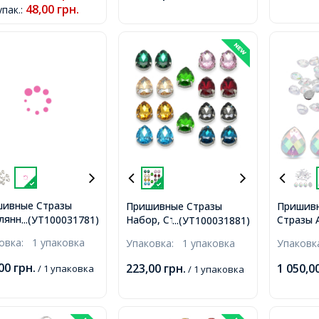
48,00
грн.
упак.
:
рстие 0.8-1мм,
0.8-1мм,
ивные Стразы
Пришивные Стразы
Пришив
лянные в Цапах
Набор, Стекло, Основа
Стразы 
...(УТ100031781)
...(УТ100031881)
я, Бесцветный,
Нержавеющая Сталь,
2 Отвер
ковка:
1 упаковка
Упаковка:
1 упаковка
Упаков
ва Латунь,
Капля, 18х13х6.5мм,
Бесцвет
ина, 10x6.5x4.4мм,
Отв. 0.8-1мм, 2шт/цвет,
Отверст
,00
грн.
223,00
грн.
1 050,0
/ 1 упаковка
/ 1 упаковка
рстие 0.8-1мм,
18шт/упаковка,
/упаковка,