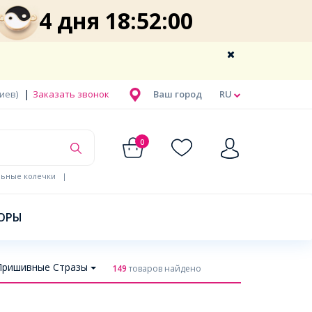
4 дня 18:51:59
|
Киев)
Заказать звонок
Ваш город
RU
0
льные колечки
|
ОРЫ
Пришивные Стразы
149
товаров найдено