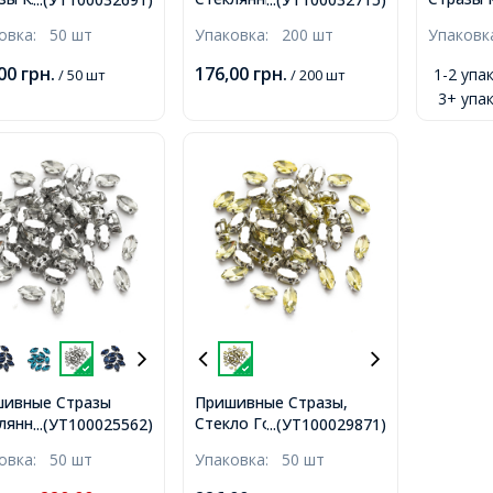
нь, Серебро,
Хрусталь, Плоские
Класс А
ковка:
50 шт
Упаковка:
200 шт
Упаков
ратные, Кристалл,
Круглые, Бесцветный,
Серебря
.8x4.6-4.8мм, Отв-
Основа Латунь, Золото,
Кристал
,00
грн.
176,00
грн.
1-2 упак
/ 50 шт
/ 200 шт
1мм,
3 вида,
3~3.2x3
3+ упак
Отверст
ивные Стразы
Пришивные Стразы,
лянные Горный
Стекло Горный
...(УТ100025562)
...(УТ100029871)
таль Конский глаз,
Хрусталь, Основа
ковка:
50 шт
Упаковка:
50 шт
ва Латунь Цвет
Латунь, Конский глаз,
ина, Бесцветный,
Цвет: Золото, Размер: