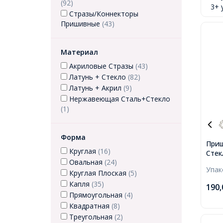
(92)
3+ 
Отве
Стразы/Коннекторы
Пришивные
(43)
Материал
Акриловые Стразы
(43)
Латунь + Стекло
(82)
Латунь + Акрил
(9)
Нержавеющая Сталь+Стекло
(1)
Форма
Приш
Круглая
(16)
Стек
Овальная
(24)
Капл
Упа
Осно
Круглая Плоская
(5)
Плат
Капля
(35)
190
Отве
Прямоугольная
(4)
50шт
Квадратная
(8)
Треугольная
(2)