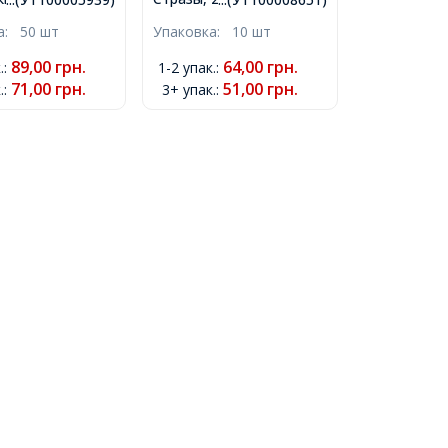
, Цапы Латунь
Овальные, Цвет:
ка:
50 шт
Упаковка:
10 шт
ного Цвета,
Бесцветный, Размер:
л,
18х13х5мм, Отв-тие
89,00
грн.
64,00
грн.
.
:
1-2 упак.
:
~3.2мм,
1мм,
71,00
грн.
51,00
грн.
.
:
3+ упак.
:
ие до 1мм,