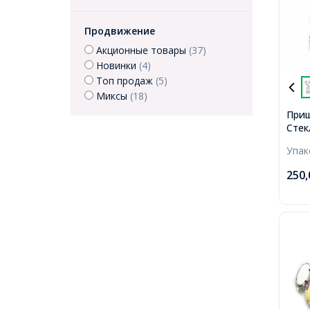
Продвижение
Акционные товары
(37)
Новинки
(4)
Топ продаж
(5)
Миксы
(18)
Приш
Стек
Прям
Упа
Лату
14x1
250
0.8-