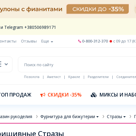
 и Telegram +380506989171
онтакты
Отзывы
Еще
0-800-312-370
c 09 до 17 (
Позолота
|
Аметист
|
Кракле
|
Разделители
|
Соедините
Шнур кожа
ТОП ПРОДАЖ
СКИДКИ -35%
МИКСЫ И НАБ
азин рукоделия
Фурнитура для бижутерии
Стразы
ришивные Стразы