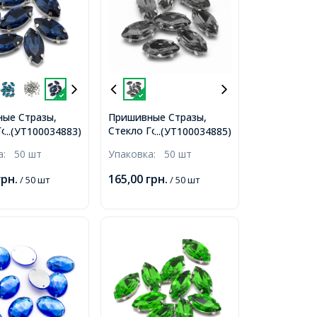
ые Стразы,
Пришивные Стразы,
Горный
Стекло Горный
...(УТ100034883)
...(УТ100034885)
ь, Основа
Хрусталь, Основа
ка:
50 шт
Упаковка:
50 шт
Конский глаз,
Латунь, Конский глаз,
кая лазурь,
Серый, 10х5х4мм,
грн.
165,00
грн.
/ 50 шт
/ 50 шт
м, Отверстие
Отверстие 0.8-1мм,