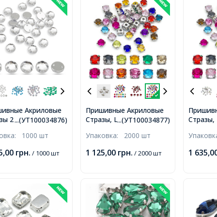
ивные Акриловые
Пришивные Акриловые
Пришив
зы 2 Отверстия
Стразы, Цапы Латунь,
Стразы,
...(УТ100034876)
...(УТ100034877)
лые, Бесцветные,
Круглые, 5 Отверстий,
Круглые
ковка:
1000 шт
Упаковка:
2000 шт
Упаков
м, Отверстие 1мм,
Микс, 5х4мм, Отверстие
Микс, 6
1-1.5мм,
1.5мм,
5,00
грн.
1 125,00
грн.
1 635,0
/ 1000 шт
/ 2000 шт