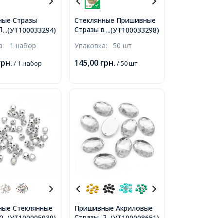
ные Стразы
Стеклянные Пришивные
Латунь, Микс
Стразы в Цапах, Цветок,
...(УТ100033294)
...(УТ100033298)
8-15x5-10x3.8-
Микс/Золото, 12×5мм,
ка:
1 набор
Упаковка:
50 шт
4шт/набор,
Отверстие 1.2 мм,
грн.
145,00
грн.
/ 1 набор
/ 50 шт
ые Стеклянные
Пришивные Акриловые
Квадратные
Стразы, 2 отверстия,
...(УТ100005939)
...(УТ100008651)