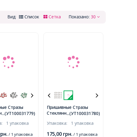
Вид:
Список
Сетка
Показано:
30
ные Стразы
Пришивные Стразы
ные в Цапах
Стеклянные в Цапах
...(УТ100031779)
...(УТ100031780)
есцветные,
Капля, Бесцветный,
ка:
1 упаковка
Упаковка:
1 упаковка
Латунь,
Основа Латунь,
 12.5x8x5 мм,
Платина, 8х5.5х4мм,
грн.
175,00
грн.
/ 1 упаковка
/ 1 упаковка
аковка,
Отверстие 0.8-1мм,