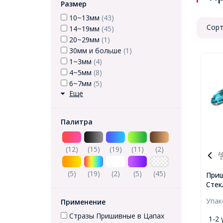
Размер
10~13мм
(43)
Сорт
14~19мм
(45)
20~29мм
(1)
30мм и больше
(1)
1~3мм
(4)
4~5мм
(8)
6~7мм
(5)
Еще
Палитра
(12)
(15)
(19)
(11)
(2)
(5)
(19)
(2)
(5)
(45)
Приш
Стек
Хрус
Упа
Применение
Лату
Цвет
Стразы Пришивные в Цапах
1-2 
Разм