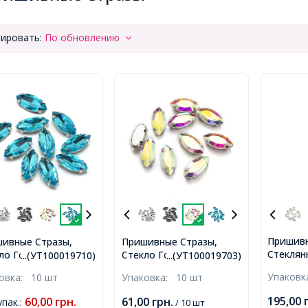
ировать:
По обновлению
Пришив
ивные Стразы,
Пришивные Стразы,
Стеклян
ло Горный
Стекло Горный
...(УТ100019710)
...(УТ100019703)
Капля Б
таль, Основа
Хрусталь, Основа
Упаков
ковка:
10 шт
Упаковка:
10 шт
Основа 
нь, Конский глаз,
Латунь, Конский глаз,
Платина,
: Небесно-голубой,
АВ цвет Белый, Размер:
195,00
60,00
грн.
61,00
грн.
упак.
:
/ 10 шт
50шт/уп
ер: 12х6х4.5мм,
12х6х4.5мм, Отверстие