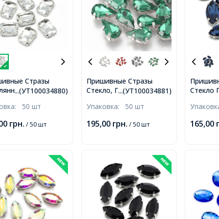
ивные Стразы
Пришивные Стразы
Пришивн
лянные
Стекло, Горный
Стекло 
...(УТ100034880)
...(УТ100034881)
оугольные, Основа
Хрусталь, Основа
Хрустал
ковка:
50 шт
Упаковка:
50 шт
Упаков
нь, Бесцветные,
Латунь Платина, Капля,
Латунь, 
0x6мм, Отверстие
Зеленый морской,
Берлинс
,00
грн.
195,00
грн.
165,00
/ 50 шт
/ 50 шт
1мм,
12.5х8х5мм, Отв 0.8-
10х5х4м
1мм,
0.8-1мм,