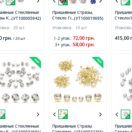
ивные Стеклянные
Пришивные Стразы,
Пришив
зы Класс А, Цапы
Стекло Горный
Стекло/
...(УТ100005942)
...(УТ100019695)
нь серебряного
Хрусталь, Основа
Форм, 3.
ковка:
20 шт
Упаковка:
10 шт
Упаков
а, Квадратные,
Латунь, Конский глаз,
7мм, 12
талл АВ,
Цвет: Красный, Размер:
00
грн.
72,00
грн.
415,00
1-2 упак.
:
/ 20 шт
4x3.8~4мм, Отв-тие
15х7х5мм, Отверстие
58,00
грн.
3+ упак.
:
мм,
0.8-1мм,
ивные Стеклянные
Пришивные Стразы
Пришивн
зы Класс А, Цапы
Стеклянные Горный
Стразы 
...(УТ100032691)
...(УТ100032715)