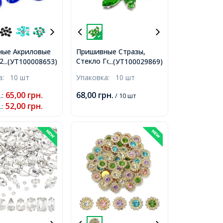
ные Акриловые
Пришивные Стразы,
 2 отверстия,
Стекло Горный
...(УТ100008653)
...(УТ100029869)
е, Цвет: Синий,
Хрусталь, Основа
ка:
10 шт
Упаковка:
10 шт
 18х13х5мм, Отв-
Латунь, Конский глаз,
,
Цвет: Зеленый, Размер:
65,00
грн.
68,00
грн.
.
:
/ 10 шт
15х7х5мм, Отверстие
52,00
грн.
.
:
0.8-1мм,