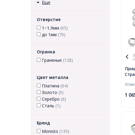
Еще
Отверстие
1~1,9мм
(65)
до 1мм
(70)
Огранка
Граненые
(128)
Приш
Стра
Цвет металла
Круг
Упа
8х3м
Платина
(64)
Золото
(9)
1 06
Серебро
(6)
Сталь
(1)
Бренд
Monisto
(135)