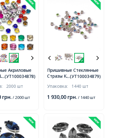
ные Акриловые
Пришивные Стеклянные
 Цапы Латунь,
Стразы Класс А в Цапах
...(УТ100034878)
...(УТ100034879)
, 5 Отверстий,
Квадратные, Микс,
ка:
2000 шт
Упаковка:
1440 шт
мм, Отверстие 1-
Основа Латунь,
Серебро, 3.8-4x3.8-4мм,
0
грн.
1 930,00
грн.
/ 2000 шт
/ 1440 шт
Отверстие 1мм,