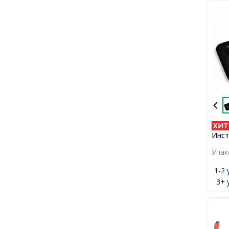
Инст
Бижу
Упа
Плос
Круг
1-2 
Нож
3+ 
155x
упак,