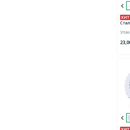
Стал
шт в
Упа
23,