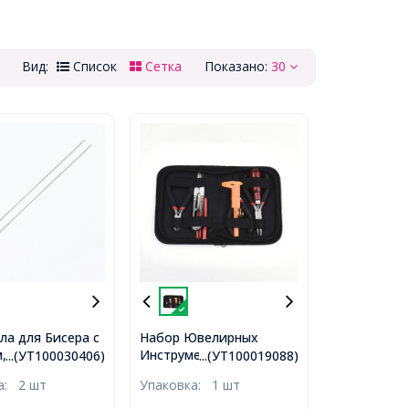
Вид:
Список
Сетка
Показано:
30
ла для Бисера с
Набор Ювелирных
Инструментов для
, Железо,
...(УТ100030406)
...(УТ100019088)
Рукоделия и Бижутерии,
 18х0.04см,
ка:
2 шт
Упаковка:
1 шт
Плоскогубцы,
Круглогубцы, Кусачки,