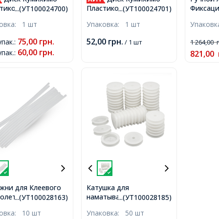
Фиксаци
тиковый для
Пластиковый для
...(УТ100024700)
...(УТ100024701)
Жемчуга
ения Шнуров,
Плетения Шнуров,
ковка:
1 шт
Упаковка:
1 шт
Упаков
15х16.5х
летов, Макраме,
Браслетов, Макраме,
лый, Белый,
Квадратный, Белый,
75,00
грн.
52,00
грн.
упак.
:
/ 1 шт
1 264,00
х1см,
10х10см,
60,00
грн.
упак.
:
821,00
жни для Клеевого
Катушка для
олета, Цвет:
наматывания шнура,
...(УТ100028163)
...(УТ100028185)
рный, Рамер:
нитей, цепочек, Акрил,
ковка:
10 шт
Упаковка:
50 шт
7мм,
Белая, Размер: 67x14мм,