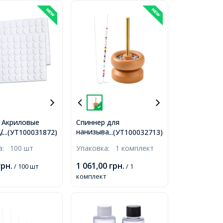
 Акриловые
Спиннер для
 Двусторонний
нанизывания бисера с 2
...(УТ100031872)
...(УТ100032713)
Самоклеящиеся,
Изогнутыми Иглами,
ка:
100 шт
Упаковка:
1 комплект
ные, 10х1мм,
грн.
1 061,00
грн.
/ 100 шт
/ 1
комплект