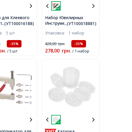
 для Клеевого
Набор Ювелирных
та с Глиттером,
Инструментов 6шт,
...(УТ100016188)
...(УТ100018881)
олотистый,
Кольцо для
ка:
5 шт
Упаковка:
1 набор
00х7мм,
соединительных
колечек, Ножницы,
.
428,00
грн.
-35%
-35%
Пинцет, Шило 2шт,
рн.
278,00
грн.
/ 5 шт
Штангенциркуль,
/ 1 набор
Размер
19~130x10~58мм,
Аппликатор для
Катушка