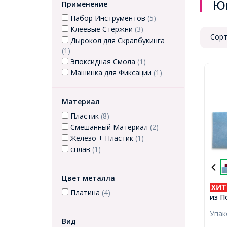
Ю
Применение
Набор Инструментов
(5)
Клеевые Стержни
(3)
Сорт
Дырокол для Скрапбукинга
(1)
Эпоксидная Смола
(1)
Машинка для Фиксации
(1)
Материал
Пластик
(8)
Смешанный Материал
(2)
Железо + Пластик
(1)
сплав
(1)
Цвет металла
Платина
(4)
из П
Флок
Упа
Неск
Вид
30х2