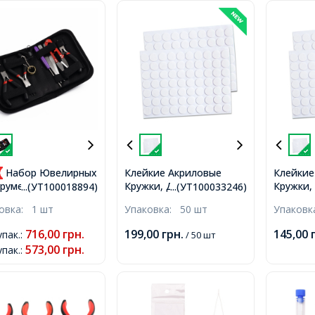
Набор Ювелирных
Клейкие Акриловые
Клейкие
Кружки, Двусторонний
Кружки,
рументов для
...(УТ100018894)
...(УТ100033246)
Скотч, Самоклеящиеся,
Скотч, 
терии и Рукоделия,
ковка:
1 шт
Упаковка:
50 шт
Упаков
Бесцветные, 25х1мм,
Бесцвет
когубцы,
логубцы, Кусачки,
716,00
грн.
199,00
грн.
145,00
упак.
:
/ 50 шт
ницы,
573,00
грн.
упак.
:
110x35мм, 8шт/