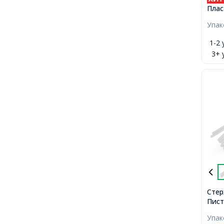
Плас
Плет
Упа
Брас
Круг
1-2 
10.2
3+ 
Стер
Пист
Лазу
Упа
300х