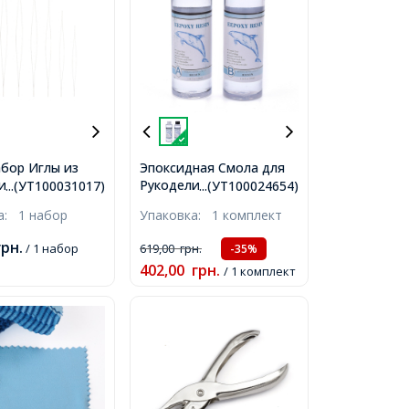
бор Иглы из
Эпоксидная Смола для
Рукоделия и Бижутерии,
истой Стали,
...(УТ100031017)
...(УТ100024654)
Прозрачная, Комплект
с Большим
ка:
1 набор
Упаковка:
1 комплект
A+B, 120мл/шт, 2шт,
Бисерные,
 Раздвоенные,
грн.
/ 1 набор
619,00
грн.
-35%
.5х0.2мм, 6шт/
402,00
грн.
/ 1 комплект