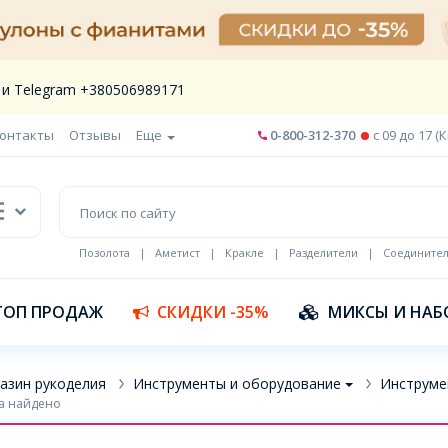
 и Telegram +380506989171
онтакты
Отзывы
Еще
0-800-312-370
c 09 до 17 (
Позолота
|
Аметист
|
Кракле
|
Разделители
|
Соедините
Шнур кожа
ТОП ПРОДАЖ
СКИДКИ -35%
МИКСЫ И НАБ
азин рукоделия
Инструменты и оборудование
Инструме
а найдено