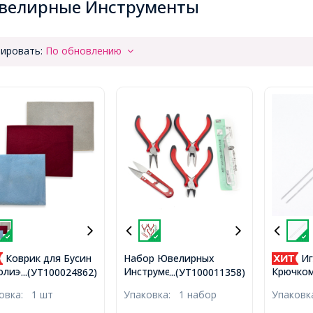
велирные Инструменты
ировать:
По обновлению
Коврик для Бусин
Набор Ювелирных
Иг
Инструментов для
олиэстера
Крючком
...(УТ100024862)
...(УТ100011358)
Рукоделия и Бижутерии,
ированный
Платина,
ковка:
1 шт
Упаковка:
1 набор
Упаков
Круглогубцы,
ользящий,
Плоскогубцы, Бокорезы,
3х0.4см,