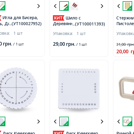
Игла для Бисера,
Шило с
Стержни
Пистоле
ь, Длина 40мм, 15
Деревянной Рукояткой,
...(УТ100027952)
...(УТ100011393)
Цвет: З
 пачке,
Нержавеющая Сталь,
ковка:
1 шт
Упаковка:
1 шт
Упаков
Рамер 1
125x20мм,
00
грн.
29,00
грн.
/ 1 шт
/ 1 шт
31,00
грн
20,00
г
Диск Кумихимо
Диск Кумихимо
Ручной 