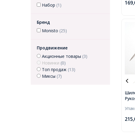
169
Набор
(1)
Бренд
Monisto
(25)
Продвижение
Акционные товары
(3)
Новинки
(0)
Топ продаж
(13)
Миксы
(7)
Шило
Руко
Нерж
Упа
125x
215