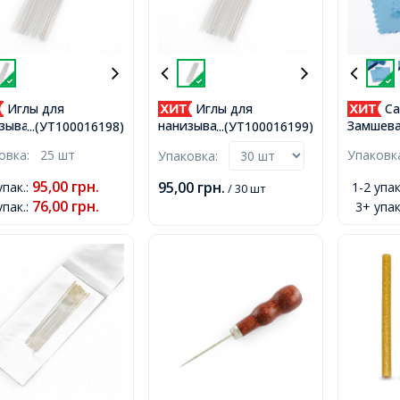
Иглы для
Иглы для
Са
зывания Бисера и
нанизывания Бисера и
Замшева
...(УТ100016198)
...(УТ100016199)
н, Нержавеющая
Бусин, Нержавеющая
Полиров
ковка:
25 шт
Упаков
Упаковка:
ь, 80х0.45мм, 25шт/
Сталь, 100х0.45мм,
Ювелир
и Сереб
95,00
грн.
95,00
грн.
упак.
:
1-2 упак
/ 30 шт
Голубой
76,00
грн.
упак.
:
3+ упак
78.5x78.