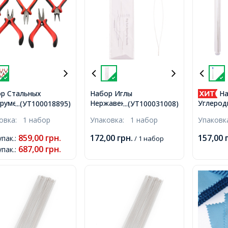
р Стальных
Набор Иглы
На
рументов на
Нержавеющая Сталь,
Углерод
...(УТ100018895)
...(УТ100031008)
тере, Бокорезы,
Гибкие с Большим
Гибкие 
ковка:
1 набор
Упаковка:
1 набор
Упаков
логубцы,
Ушком, Бисерные,
Ушком, 
когубцы 3 вида,
Тонкие, Раздвоенные,
Тонкие,
859,00
грн.
172,00
грн.
157,00
упак.
:
/ 1 набор
3.5x5.5cм, 5 шт/
57-125х0.3мм,
45-125х0
687,00
грн.
упак.
:
р,
Отверстие 0.1мм, 4шт/
упак,
упак,