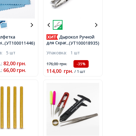
лфетка
Дырокол Ручной
я для
для Скрапбукинга,
...(УТ100011446)
...(УТ100018935)
ки и Чистки
Сплав, для Отверстий
ка:
5 шт
Упаковка:
1 шт
ных Украшений
3мм, 13x5.85x1.6см,
ра, Квадратная,
82,00
грн.
.
:
176,00
грн.
-35%
,
66,00
грн.
.
:
114,00
грн.
/ 1 шт
5x0.2мм,