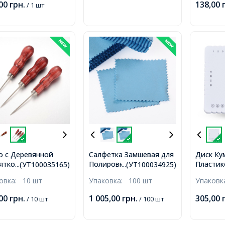
,00
грн.
138,00
/ 1 шт
Ножницы, Пинцет,
Красный, 105-130x11-
65мм, 5шт/набор,
(УТ100011358)
 с Деревянной
Салфетка Замшевая для
Диск Ку
яткой,
Полировки и Чистки
Пластик
...(УТ100035165)
...(УТ100034925)
авеющая Сталь,
Ювелирных Украшений
Плетени
ковка:
10 шт
Упаковка:
100 шт
Упаков
20мм,
и Серебра, Квадратная,
Браслет
Голубой,
Квадрат
,00
грн.
1 005,00
грн.
305,00
/ 10 шт
/ 100 шт
78.5x78.5x0.2мм,
10х10см