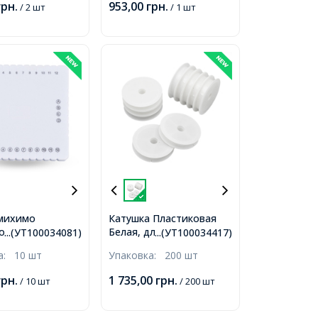
грн.
953,00
грн.
/ 2 шт
/ 1 шт
Ножницы,
Разноцветные, 155мм,
10шт/упак,
михимо
Катушка Пластиковая
овый для
Белая, для Нитей,
...(УТ100034081)
...(УТ100034417)
я Шнуров,
Шнуров, Проволоки,
ка:
10 шт
Упаковка:
200 шт
ов, Макраме,
82х15мм,
ный, Белый,
грн.
1 735,00
грн.
/ 10 шт
/ 200 шт
,